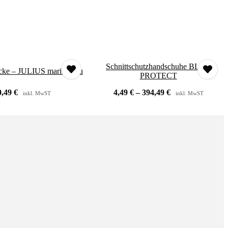
Schnittschutzhandschuhe BLUE
acke – JULIUS marineblau
PROTECT
0,49
€
4,49
€
–
394,49
€
inkl. MwST
inkl. MwST