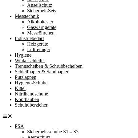
Anseilschutz
Sicherheit-Sets
Messtechnik
Alkoholtester
Gaswarngeräte
Messröhrchen
Industriebedarf
Heizgeräte
Luftreiniger
Hygiene
Winkelschleifer
Trennscheiben & Schrubbscheiben
Schleifpapier & Sandpapier
Putzlappen
Hygiene-Schuhe
Kittel
Nitrilhandschuhe
Kopfhauben
Schuhüberzieher
PSA
Sicherheitsschuhe S1 – S3
Atemschutz