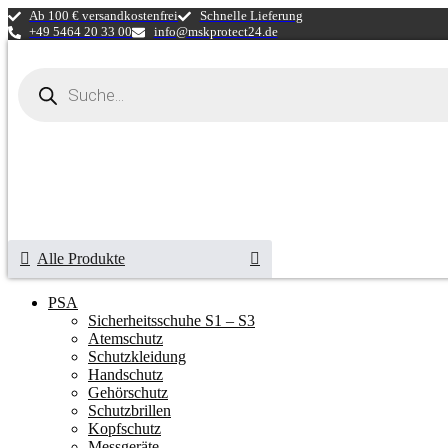
Ab 100 € versandkostenfrei
Schnelle Lieferung
+49 5464 20 33 00
info@mskprotect24.de
Products
search
Alle Produkte
PSA
Sicherheitsschuhe S1 – S3
Atemschutz
Schutzkleidung
Handschutz
Gehörschutz
Schutzbrillen
Kopfschutz
Messgeräte