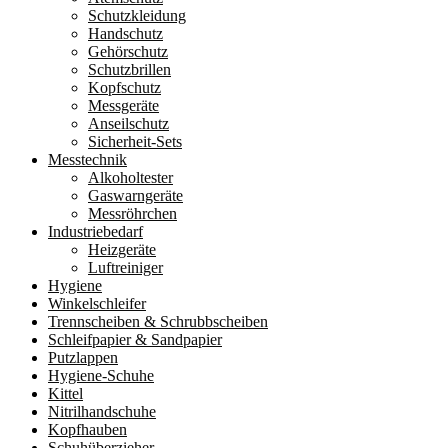
Schutzkleidung
Handschutz
Gehörschutz
Schutzbrillen
Kopfschutz
Messgeräte
Anseilschutz
Sicherheit-Sets
Messtechnik
Alkoholtester
Gaswarngeräte
Messröhrchen
Industriebedarf
Heizgeräte
Luftreiniger
Hygiene
Winkelschleifer
Trennscheiben & Schrubbscheiben
Schleifpapier & Sandpapier
Putzlappen
Hygiene-Schuhe
Kittel
Nitrilhandschuhe
Kopfhauben
Schuhüberzieher