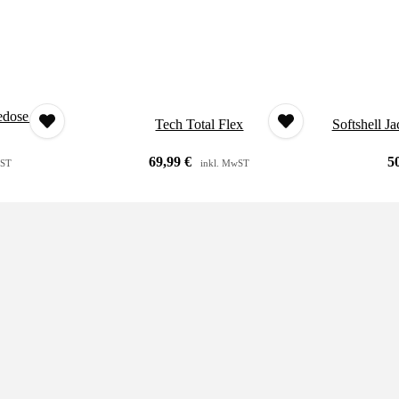
dose für
Tech Total Flex
Softshell J
69,99
€
5
wST
inkl. MwST