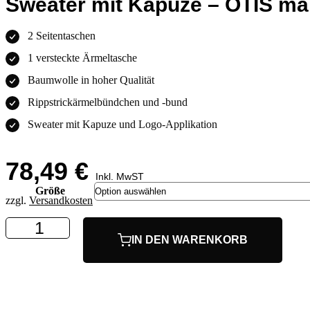
Sweater mit Kapuze – OTIS ma
2 Seitentaschen
1 versteckte Ärmeltasche
Baumwolle in hoher Qualität
Rippstrickärmelbündchen und -bund
Sweater mit Kapuze und Logo-Applikation
78,49
€
Inkl. MwST
Größe
zzgl.
Versandkosten
Sweater
mit
IN DEN WARENKORB
Kapuze
-
OTIS
marineblau
Menge