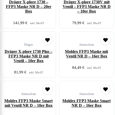
Dräger X-plore 1730 –
Dräger X-plore 1730V mit
FFP3 Maske NR D – 20er
Ventil – FFP3 Maske NR D
Box
– 10er Box
141,99
€
79,99
€
inkl. MwST
inkl. MwST
Dräger
Atemschutz
Dräger X-plore 1730 Plus –
Moldex FFP3 Maske mit
FFP3 Maske NR D mit
Ventil NR D – 16er Box
Ventil – 10er Box
84,49
€
inkl. MwST
81,99
€
inkl. MwST
Atemschutz
Atemschutz
Moldex FFP3 Maske Smart
Moldex FFP3 Maske Smart
mit Ventil NR D – 10er Box
NR D – 16er Box