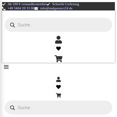
Ab 100 € versandkostenfrei
Schnelle Lieferung
+49 5464 20 33 00
info@mskprotect24.de
Products
search
Products
search