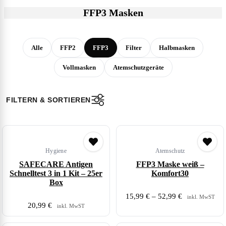
FFP3 Masken
Alle
FFP2
FFP3
Filter
Halbmasken
Vollmasken
Atemschutzgeräte
FILTERN & SORTIEREN
Hygiene
Atemschutz
SAFECARE Antigen
FFP3 Maske weiß –
Schnelltest 3 in 1 Kit – 25er
Komfort30
Box
15,99
€
–
52,99
€
inkl. MwST
20,99
€
inkl. MwST