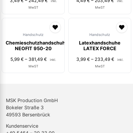
3,49
€
–
242,49
€
4,49
€
–
203,49
€
inkl.
inkl.
MwST
MwST
Handschutz
Handschutz
Chemieschutzhandschuhe
Latexhandschuhe
NEOFIT 950-20
LATEX FORCE
5,99
€
–
381,49
€
3,99
€
–
233,49
€
inkl.
inkl.
MwST
MwST
MSK Production GmbH
Bokeler Straße 3
49593 Bersenbrück
Kundenservice