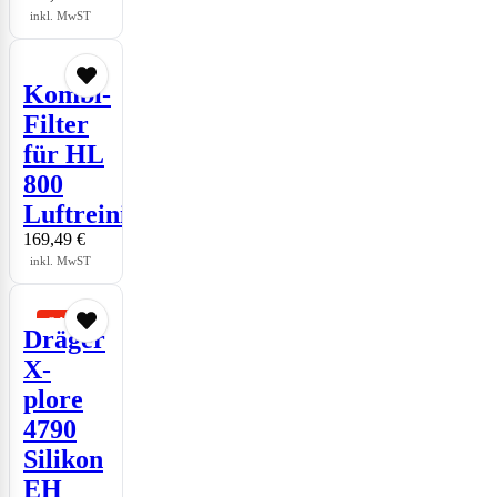
inkl. MwST
Kombi-
Filter
für HL
800
Luftreiniger
169,49
€
inkl. MwST
Dräger
X-
plore
4790
Silikon
EH