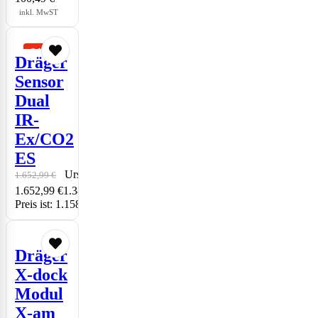
inkl. MwST
Dräger
Sensor
Dual
IR-
Ex/CO2
ES
Ursprünglicher Preis war:
1.652,99
€
1.158,61
€
1.652,99 €1.389,07 €
Aktueller
Preis ist: 1.158,61 €973,62 €.
inkl. MwST
Dräger
X-dock
Modul
X-am