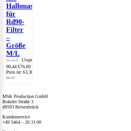
Halbmaske
für
Rd90-
Filter
–
Größe
M/L
Ursprünglicher Preis war:
90,44
€
63,30
€
90,44 €76,00 €
Aktueller
Preis ist: 63,30 €53,19 €.
inkl.
MwST
MSK Production GmbH
Bokeler Straße 3
49593 Bersenbrück
Kundenservice
+49 5464 – 20 33 00