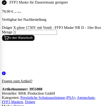
FFP3 Maske für Dauereinsatz geeignet
79,99
€
inkl. MwST
Verfügbar bei Nachbestellung
Dräger X-plore 1730V mit Ventil - FFP3 Maske NR D - 10er Box
Menge
In den Warenkorb
Fragen zum Artikel?
Artikelnummer:
3951088
Hersteller: MSK Production GmbH
Kategorien:
Persönliche Schutzausrüstung (PSA)
,
Atemschutz
,
FFP3 Masken
,
Dräger