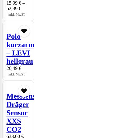
15,99
€
–
52,99
€
inkl. MwST
Polo
kurzarm
– LEVI
hellgrau
26,49
€
inkl. MwST
Messsensor
Dräger
Sensor
XXS
CO2
633,00
€