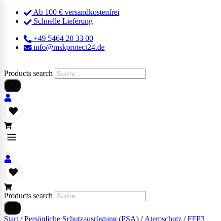
Ab 100 € versandkostenfrei
Schnelle Lieferung
+49 5464 20 33 00
info@mskprotect24.de
Products search
Products search
Start
/
Persönliche Schutzausrüstung (PSA)
/
Atemschutz
/
FFP3