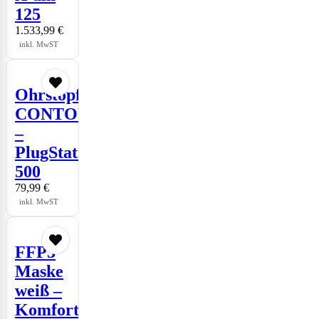
125
1.533,99
€
inkl. MwST
Ohrstopfen
CONTOURS
–
PlugStation
500
79,99
€
inkl. MwST
FFP3
Maske
weiß –
Komfort30