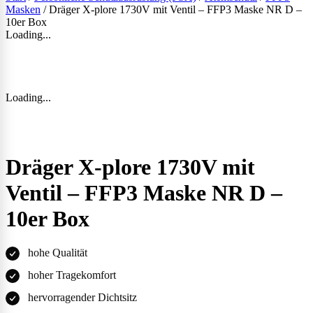
Masken
/ Dräger X-plore 1730V mit Ventil – FFP3 Maske NR D –
10er Box
Loading...
Loading...
Dräger X-plore 1730V mit
Ventil – FFP3 Maske NR D –
10er Box
hohe Qualität
hoher Tragekomfort
hervorragender Dichtsitz