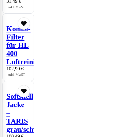
31,49
€
inkl. MwST
Kombi-
Filter
für HL
400
Luftreiniger
102,99
€
inkl. MwST
Softshell
Jacke
–
TARIS
grau/schwarz
100,49
€