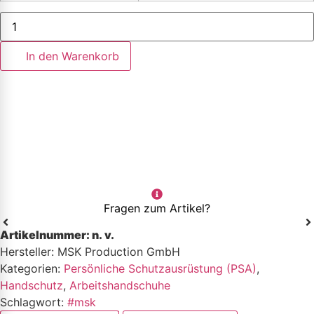
MSK
Arbeitshandschuh
MyGrip
Light
In den Warenkorb
Menge
Fragen zum Artikel?
Artikelnummer:
n. v.
Hersteller: MSK Production GmbH
Kategorien:
Persönliche Schutzausrüstung (PSA)
,
Handschutz
,
Arbeitshandschuhe
Schlagwort:
#msk