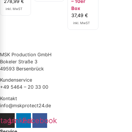
278,99
€
– 10er
Box
inkl. MwST
37,49
€
inkl. MwST
MSK Production GmbH
Bokeler Straße 3
49593 Bersenbrück
Kundenservice
+49 5464 – 20 33 00
Kontakt
info@mskprotect24.de
stagram
Linkedin
Facebook
Service