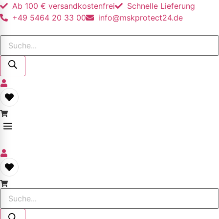
Ab 100 € versandkostenfrei
Schnelle Lieferung
+49 5464 20 33 00
info@mskprotect24.de
Products
search
Products
search