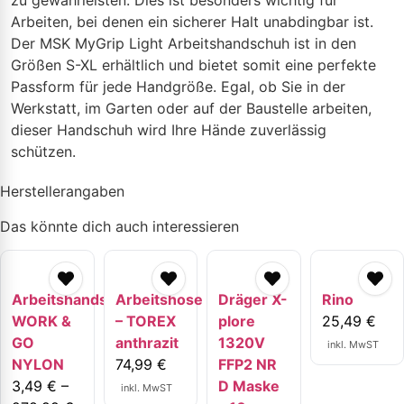
zu gewährleisten. Dies ist besonders wichtig für
Arbeiten, bei denen ein sicherer Halt unabdingbar ist.
Der MSK MyGrip Light Arbeitshandschuh ist in den
Größen S-XL erhältlich und bietet somit eine perfekte
Passform für jede Handgröße. Egal, ob Sie in der
Werkstatt, im Garten oder auf der Baustelle arbeiten,
dieser Handschuh wird Ihre Hände zuverlässig
schützen.
Herstellerangaben
Das könnte dich auch interessieren
Arbeitshandschuhe
Arbeitshose
Dräger X-
Rino
WORK &
– TOREX
plore
25,49
€
GO
anthrazit
1320V
inkl. MwST
NYLON
74,99
€
FFP2 NR
3,49
€
–
D Maske
inkl. MwST