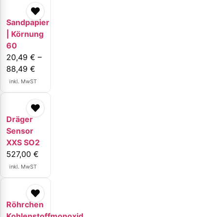
Sandpapier
| Körnung
60
20,49
€
–
88,49
€
inkl. MwST
Dräger
Sensor
XXS SO2
527,00
€
inkl. MwST
Röhrchen
Kohlenstoffmonoxid