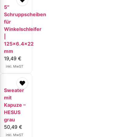
5″
Schruppscheiben
für
Winkelschleifer
|
125×6.4×22
mm
19,49
€
inkl. MwST
Sweater
mit
Kapuze –
HESUS
grau
50,49
€
inkl. MwST