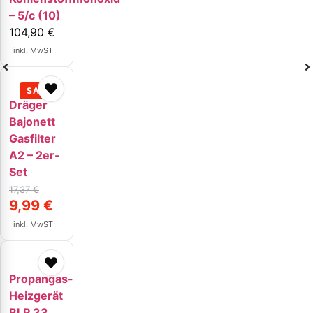
– 5/c (10)
104,90
€
inkl. MwST
Dräger
Bajonett
Gasfilter
A2 – 2er-
Set
17,37
€
9,99
€
inkl. MwST
Propangas-
Heizgerät
BLP 33