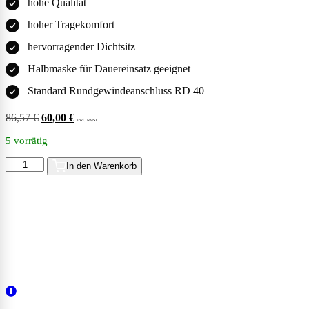
hohe Qualität
hoher Tragekomfort
hervorragender Dichtsitz
Halbmaske für Dauereinsatz geeignet
Standard Rundgewindeanschluss RD 40
86,57
€
Ursprünglicher
60,00
€
Aktueller
inkl. MwST
Preis
Preis
5 vorrätig
war:
ist:
86,57 €72,75 €
60,00 €50,42 €.
Dräger
In den Warenkorb
X-
plore
4740
Silikon
-
Halbmaske
Größe
S/M
Menge