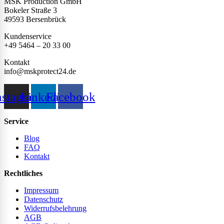
MSK Production GmbH
Bokeler Straße 3
49593 Bersenbrück
Kundenservice
+49 5464 – 20 33 00
Kontakt
info@mskprotect24.de
nstagram
Linkedin
Facebook
Service
Blog
FAQ
Kontakt
Rechtliches
Impressum
Datenschutz
Widerrufsbelehrung
AGB