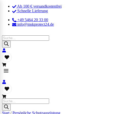
Ab 100 € versandkostenfrei
Schnelle Lieferung
+49 5464 20 33 00
info@mskprotect24.de
Products
search
Products
search
Start
/
Persönliche Schutzausrüstung