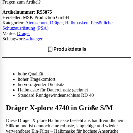
Fragen zum Artikel?
Artikelnummer:
R55875
Hersteller: MSK Production GmbH
Kategorien:
Atemschutz
,
Dräger
,
Halbmasken
,
Persönliche
Schutzausrüstung (PSA)
Marke:
Dräger
Schlagwort:
#draeger
Produktdetails
hohe Qualität
hoher Tragekomfort
hervorragender Dichtsitz
Halbmaske für Dauereinsatz geeignet
Standard Rundgewindeanschluss RD 40
Dräger X-plore 4740 in Größe S/M
Diese Dräger X-plore Halbmaske besteht aus hautfreundlichem
Silikon und ist dennoch eine robuste, langlebige und wieder
verwendbare Ein-Filter – Halbmaske für höchste Ansprüche.