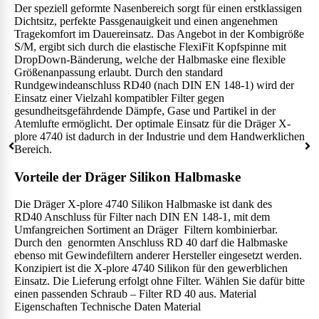
Der speziell geformte Nasenbereich sorgt für einen erstklassigen
Dichtsitz, perfekte Passgenauigkeit und einen angenehmen
Tragekomfort im Dauereinsatz. Das Angebot in der Kombigröße
S/M, ergibt sich durch die elastische FlexiFit Kopfspinne mit
DropDown-Bänderung, welche der Halbmaske eine flexible
Größenanpassung erlaubt. Durch den standard
Rundgewindeanschluss RD40 (nach DIN EN 148-1) wird der
Einsatz einer Vielzahl kompatibler Filter gegen
gesundheitsgefährdende Dämpfe, Gase und Partikel in der
Atemlufte ermöglicht. Der optimale Einsatz für die Dräger X-
plore 4740 ist dadurch in der Industrie und dem Handwerklichen
Bereich.
Vorteile der Dräger Silikon Halbmaske
Die Dräger X-plore 4740 Silikon Halbmaske ist dank des
RD40 Anschluss für Filter nach DIN EN 148-1, mit dem
Umfangreichen Sortiment an Dräger Filtern kombinierbar.
Durch den genormten Anschluss RD 40 darf die Halbmaske
ebenso mit Gewindefiltern anderer Hersteller eingesetzt werden.
Konzipiert ist die X-plore 4740 Silikon für den gewerblichen
Einsatz. Die Lieferung erfolgt ohne Filter. Wählen Sie dafür bitte
einen passenden Schraub – Filter RD 40 aus.
Material
Eigenschaften
Technische Daten
Material