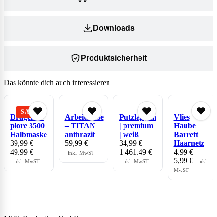
Downloads
Produktsicherheit
Das könnte dich auch interessieren
Dräger X-
Arbeitshose
Putzlappen
Vlies
plore 3500
– TITAN
| premium
Haube
Halbmaske
anthrazit
| weiß
Barrett |
39,99
€
–
59,99
€
34,99
€
–
Haarnetz
49,99
€
1.461,49
€
4,99
€
–
inkl. MwST
5,99
€
inkl. MwST
inkl. MwST
inkl.
MwST