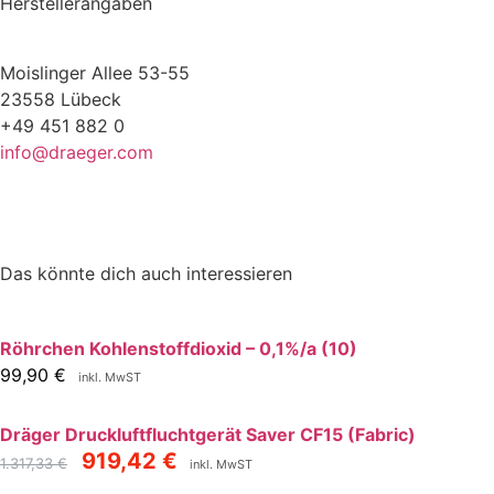
Herstellerangaben
Moislinger Allee 53-55
23558 Lübeck
+49 451 882 0
info@draeger.com
Das könnte dich auch interessieren
Röhrchen Kohlenstoffdioxid – 0,1%/a (10)
99,90
€
inkl. MwST
Dräger Druckluftfluchtgerät Saver CF15 (Fabric)
919,42
€
1.317,33
€
inkl. MwST