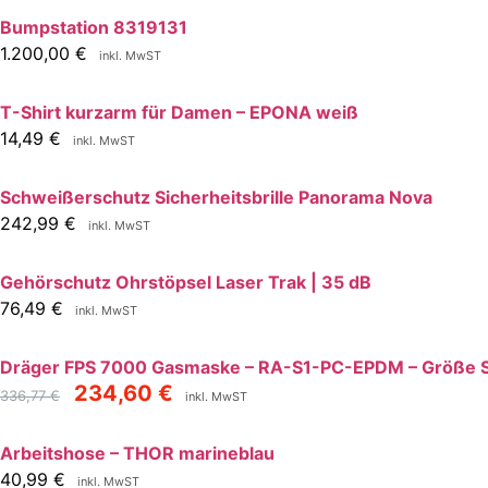
Bumpstation 8319131
1.200,00
€
inkl. MwST
T-Shirt kurzarm für Damen – EPONA weiß
14,49
€
inkl. MwST
Schweißerschutz Sicherheitsbrille Panorama Nova
242,99
€
inkl. MwST
Gehörschutz Ohrstöpsel Laser Trak | 35 dB
76,49
€
inkl. MwST
Dräger FPS 7000 Gasmaske – RA-S1-PC-EPDM – Größe 
234,60
€
336,77
€
inkl. MwST
Arbeitshose – THOR marineblau
40,99
€
inkl. MwST