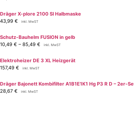
Dräger X-plore 2100 SI Halbmaske
43,99
€
inkl. MwST
Schutz-Bauhelm FUSION in gelb
10,49
€
–
85,49
€
inkl. MwST
Elektroheizer DE 3 XL Heizgerät
157,49
€
inkl. MwST
Dräger Bajonett Kombifilter A1B1E1K1 Hg P3 R D – 2er-Se
28,67
€
inkl. MwST