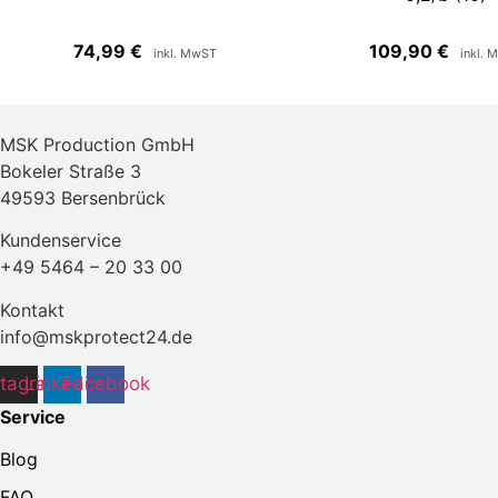
74,99
€
109,90
€
inkl. MwST
inkl. 
MSK Production GmbH
Bokeler Straße 3
49593 Bersenbrück
Kundenservice
+49 5464 – 20 33 00
Kontakt
info@mskprotect24.de
stagram
Linkedin
Facebook
Service
Blog
FAQ