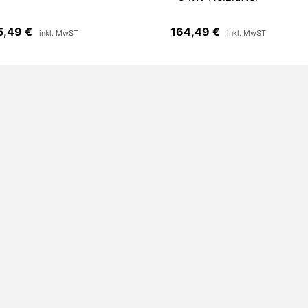
5,49
€
164,49
€
inkl. MwST
inkl. MwST