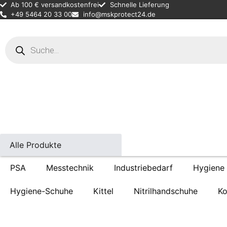
Ab 100 € versandkostenfrei
Schnelle Lieferung
+49 5464 20 33 00
info@mskprotect24.de
Products
search
Alle Produkte
PSA
Messtechnik
Industriebedarf
Hygiene
Hygiene-Schuhe
Kittel
Nitrilhandschuhe
Ko