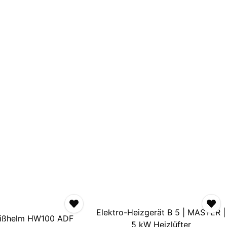
Elektro-Heizgerät B 5 | MASTER |
ißhelm HW100 ADF
5 kW Heizlüfter