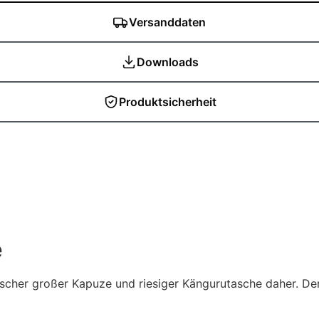
Versanddaten
Downloads
Produktsicherheit
e
r großer Kapuze und riesiger Kängurutasche daher. Der B