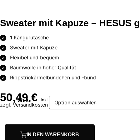
Sweater mit Kapuze – HESUS g
1 Kängurutasche
Sweater mit Kapuze
Flexibel und bequem
Baumwolle in hoher Qualität
Rippstrickärmelbündchen und -bund
50,49
€
Inkl. MwST
Größe
zzgl.
Versandkosten
Sweater
mit
IN DEN WARENKORB
Kapuze