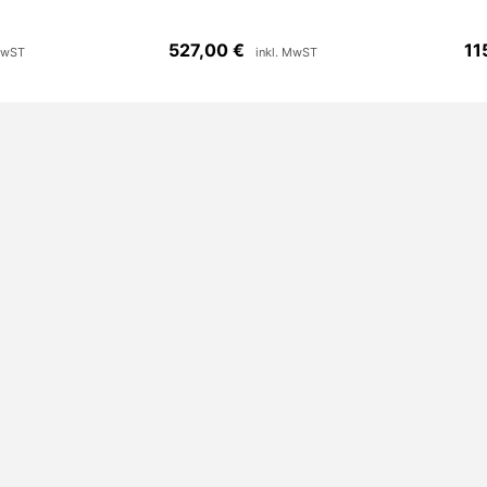
527,00
€
11
MwST
inkl. MwST