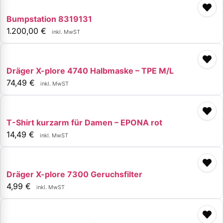
Bumpstation 8319131
1.200,00
€
inkl. MwST
Dräger X-plore 4740 Halbmaske – TPE M/L
74,49
€
inkl. MwST
T-Shirt kurzarm für Damen – EPONA rot
14,49
€
inkl. MwST
Dräger X-plore 7300 Geruchsfilter
4,99
€
inkl. MwST