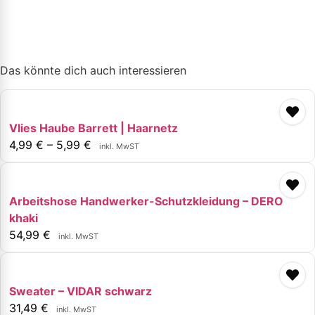
Das könnte dich auch interessieren
Vlies Haube Barrett | Haarnetz
4,99
€
–
5,99
€
inkl. MwST
Arbeitshose Handwerker-Schutzkleidung – DERO
khaki
54,99
€
inkl. MwST
Sweater – VIDAR schwarz
31,49
€
inkl. MwST