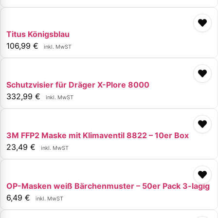
Titus Königsblau
106,99
€
inkl. MwST
Schutzvisier für Dräger X-Plore 8000
332,99
€
inkl. MwST
3M FFP2 Maske mit Klimaventil 8822 – 10er Box
23,49
€
inkl. MwST
OP-Masken weiß Bärchenmuster – 50er Pack 3-lagig
6,49
€
inkl. MwST