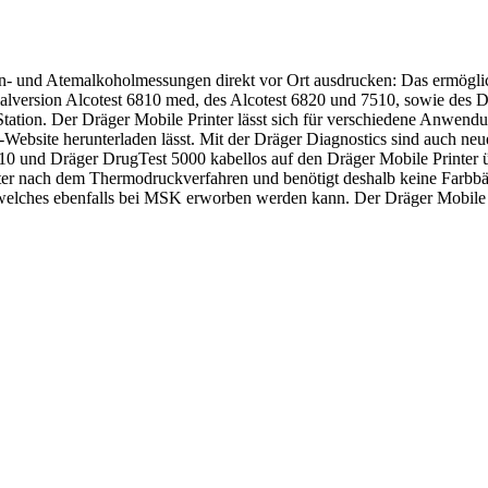
 und Atemalkoholmessungen direkt vor Ort ausdrucken: Das ermöglich
alversion Alcotest 6810 med, des Alcotest 6820 und 7510, sowie des Dr
ation. Der Dräger Mobile Printer lässt sich für verschiedene Anwendun
ebsite herunterladen lässt. Mit der Dräger Diagnostics sind auch neue
10 und Dräger DrugTest 5000 kabellos auf den Dräger Mobile Printer ü
nter nach dem Thermodruckverfahren und benötigt deshalb keine Farbbän
welches ebenfalls bei MSK erworben werden kann. Der Dräger Mobile Pr