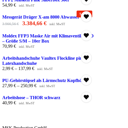
54,99
€
inkl. MwST
Messgerät Dräger X-am 8000 Abwasser
3.384,66
€
3.966,56
€
inkl. MwST
Moldex FFP3 Maske Air mit Klimaventil NR D
– Größe S/M – 10er Box
70,99
€
inkl. MwST
Arbeitshandschuhe Vaultex Flockline pink |
Latexhandschuhe
2,99
€
–
137,99
€
inkl. MwST
PU-Gehörstöpsel als Lärmschutz Kopfhörer
27,99
€
–
250,99
€
inkl. MwST
Arbeitshose – THOR schwarz
40,99
€
inkl. MwST
MSK Production GmbH