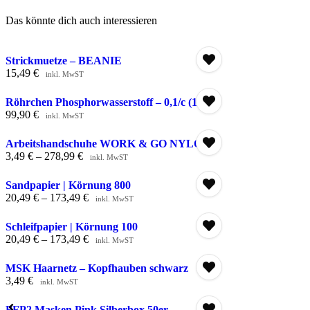
Das könnte dich auch interessieren
Strickmuetze – BEANIE
15,49
€
inkl. MwST
Röhrchen Phosphorwasserstoff – 0,1/c (10)
99,90
€
inkl. MwST
Arbeitshandschuhe WORK & GO NYLON
3,49
€
–
278,99
€
inkl. MwST
Sandpapier | Körnung 800
20,49
€
–
173,49
€
inkl. MwST
Schleifpapier | Körnung 100
20,49
€
–
173,49
€
inkl. MwST
MSK Haarnetz – Kopfhauben schwarz
3,49
€
inkl. MwST
FFP2 Masken Pink Silberbox 50er