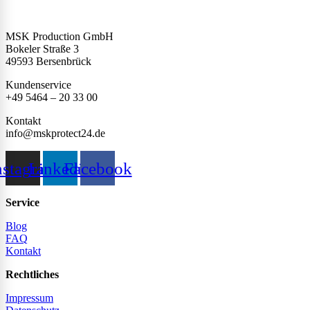
49,99 €42,01 €.
MSK Production GmbH
Bokeler Straße 3
49593 Bersenbrück
Kundenservice
+49 5464 – 20 33 00
Kontakt
info@mskprotect24.de
nstagram
Linkedin
Facebook
Service
Blog
FAQ
Kontakt
Rechtliches
Impressum