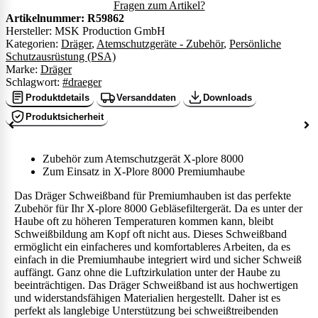
Fragen zum Artikel?
Artikelnummer:
R59862
Hersteller: MSK Production GmbH
Kategorien:
Dräger
,
Atemschutzgeräte - Zubehör
,
Persönliche
Schutzausrüstung (PSA)
Marke:
Dräger
Schlagwort:
#draeger
Produktdetails
Versanddaten
Downloads
Produktsicherheit
Zubehör zum Atemschutzgerät X-plore 8000
Zum Einsatz in X-Plore 8000 Premiumhaube
Das Dräger Schweißband für Premiumhauben ist das perfekte
Zubehör für Ihr X-plore 8000 Gebläsefiltergerät. Da es unter der
Haube oft zu höheren Temperaturen kommen kann, bleibt
Schweißbildung am Kopf oft nicht aus. Dieses Schweißband
ermöglicht ein einfacheres und komfortableres Arbeiten, da es
einfach in die Premiumhaube integriert wird und sicher Schweiß
auffängt. Ganz ohne die Luftzirkulation unter der Haube zu
beeinträchtigen. Das Dräger Schweißband ist aus hochwertigen
und widerstandsfähigen Materialien hergestellt. Daher ist es
perfekt als langlebige Unterstützung bei schweißtreibenden