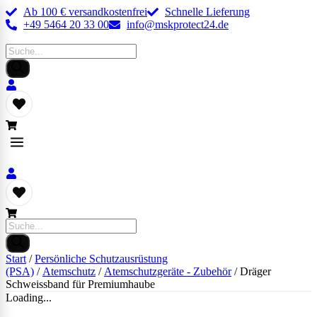
Ab 100 € versandkostenfrei
Schnelle Lieferung
+49 5464 20 33 00
info@mskprotect24.de
Products
search
Products
search
Start
/
Persönliche Schutzausrüstung
(PSA)
/
Atemschutz
/
Atemschutzgeräte - Zubehör
/ Dräger
Schweissband für Premiumhaube
Loading...