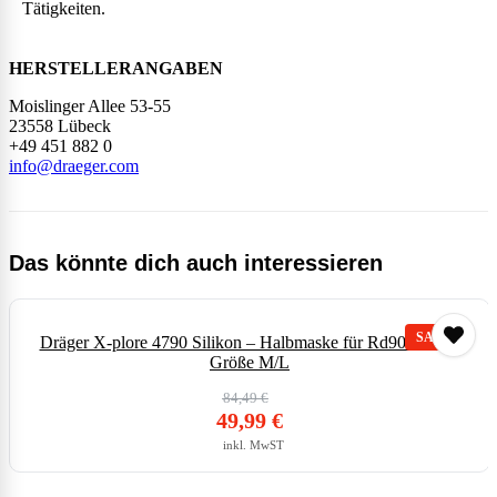
Tätigkeiten.
HERSTELLERANGABEN
Moislinger Allee 53-55
23558 Lübeck
+49 451 882 0
info@draeger.com
Das könnte dich auch interessieren
Dräger X-plore 4790 Silikon – Halbmaske für Rd90 Filter –
Größe M/L
84,49
€
Ursprünglicher
49,99
€
Preis
Aktueller
inkl. MwST
war:
Preis
84,49 €71,00 €
ist: