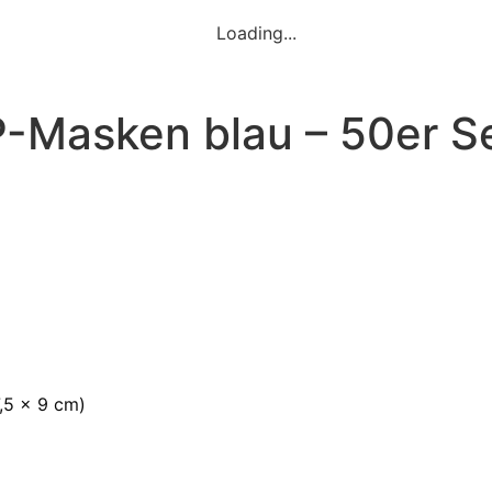
Loading...
-Masken blau – 50er S
,5 x 9 cm)