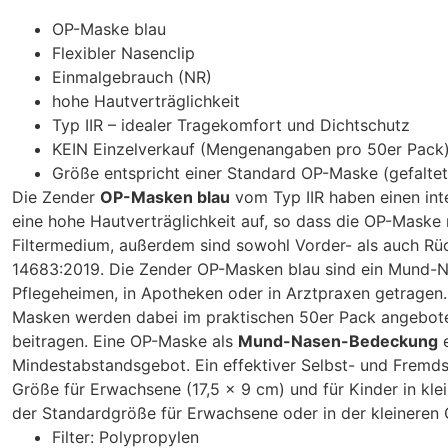
OP-Maske blau
Flexibler Nasenclip
Einmalgebrauch (NR)
hohe Hautverträglichkeit
Typ IIR – idealer Tragekomfort und Dichtschutz
KEIN Einzelverkauf (Mengenangaben pro 50er Pack
Größe entspricht einer Standard OP-Maske (gefaltet
Die Zender
OP-Masken blau
vom Typ IIR haben einen int
eine hohe Hautverträglichkeit auf, so dass die OP-Maske
Filtermedium, außerdem sind sowohl Vorder- als auch Rüc
14683:2019. Die Zender OP-Masken blau sind ein Mund-Na
Pflegeheimen, in Apotheken oder in Arztpraxen getragen. 
Masken werden dabei im praktischen 50er Pack angeboten
beitragen. Eine OP-Maske als
Mund-Nasen-Bedeckung
e
Mindestabstandsgebot. Ein effektiver Selbst- und Fremds
Größe für Erwachsene (17,5 x 9 cm) und für Kinder in kl
der Standardgröße für Erwachsene oder in der kleineren
Filter: Polypropylen