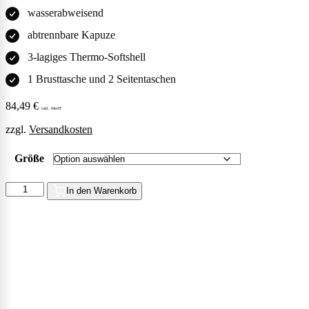
wasserabweisend
abtrennbare Kapuze
3-lagiges Thermo-Softshell
1 Brusttasche und 2 Seitentaschen
84,49
€
inkl. MwST
zzgl.
Versandkosten
Größe
Softshell
In den Warenkorb
Jacke
-
TRYSTAN
grau/schwarz
Menge