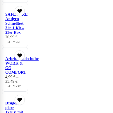
SAFECARE
Antigen
Schnelltest
3 in 1 Kit –
25er Box
20,99
€
inkl. MwST
Arbeitshandschuhe
WORK &
GO
COMFORT
4,99
€
–
35,49
€
inkl. MwST
Dräger X-
plore
1730V mit