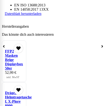
EN ISO 13688:2013
EN 14058:2017 13XX
Datenblatt herunterladen
Herstellerangaben
Das könnte dich auch interessieren
FFP2
Masken
Beige
Displaybox
50er
52,99
€
inkl. MwST
Dräger
Helmtragetasche
f. X-Plore
8000