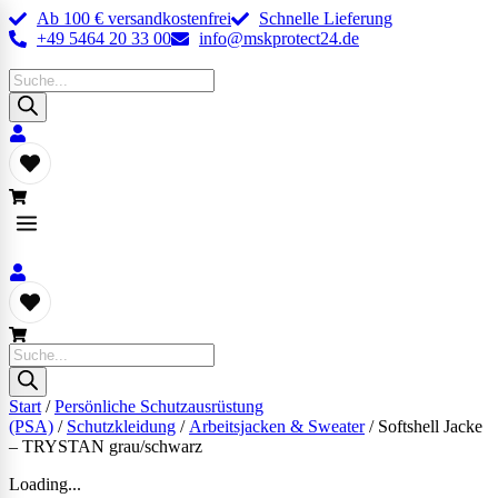
Ab 100 € versandkostenfrei
Schnelle Lieferung
+49 5464 20 33 00
info@mskprotect24.de
Products
search
Products
search
Start
/
Persönliche Schutzausrüstung
(PSA)
/
Schutzkleidung
/
Arbeitsjacken & Sweater
/ Softshell Jacke
– TRYSTAN grau/schwarz
Loading...