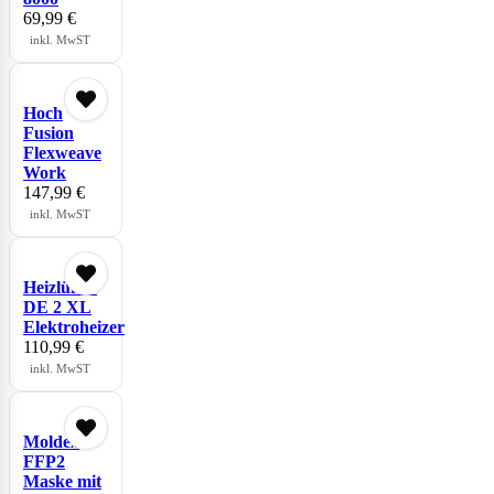
69,99
€
inkl. MwST
Hoch
Fusion
Flexweave
Work
147,99
€
inkl. MwST
Heizlüfter
DE 2 XL
Elektroheizer
110,99
€
inkl. MwST
Moldex
FFP2
Maske mit