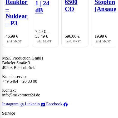
Reaktor
6500
Stopfen
1 | 24
–
CO
(Ansaug
dB
Nuklear
– P3
7,49
€
–
46,99
€
53,49
€
596,00
€
19,99
€
inkl. MwST
inkl. MwST
inkl. MwST
inkl. MwST
MSK Production GmbH
Bokeler Straße 3
49593 Bersenbrück
Kundenservice
+49 5464 – 20 33 00
Kontakt
info@mskprotect24.de
Instagram
Linkedin
Facebook
Service