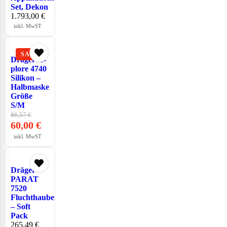
Set, Dekon
1.793,00
€
inkl. MwST
Dräger X-
plore 4740
Silikon –
Halbmaske
Größe
S/M
86,57
€
60,00
€
inkl. MwST
Dräger
PARAT
7520
Fluchthaube
– Soft
Pack
265,49
€