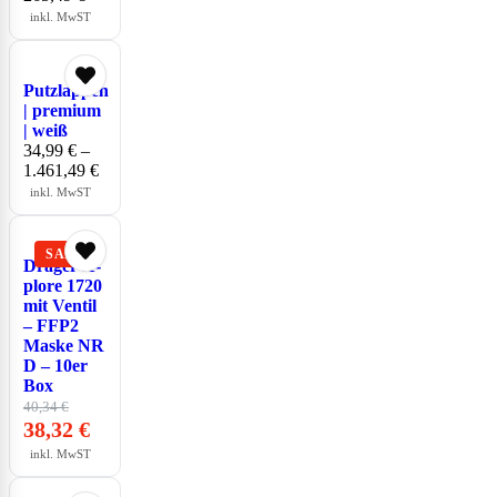
inkl. MwST
Putzlappen
| premium
| weiß
34,99
€
–
1.461,49
€
inkl. MwST
Dräger X-
plore 1720
mit Ventil
– FFP2
Maske NR
D – 10er
Box
40,34
€
38,32
€
inkl. MwST