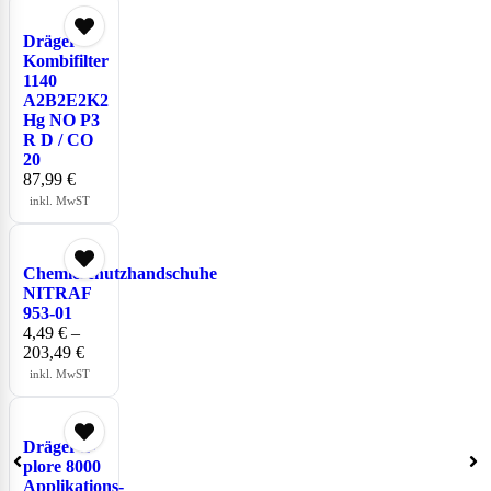
Dräger
Kombifilter
1140
A2B2E2K2
Hg NO P3
R D / CO
20
87,99
€
inkl. MwST
Chemieschutzhandschuhe
NITRAF
953-01
4,49
€
–
203,49
€
inkl. MwST
Dräger x-
plore 8000
Applikations-