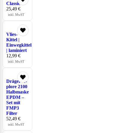
Classic
25,49
€
inkl. MwST
Vlies-
Kittel |
Einwegkittel
| laminiert
12,99
€
inkl. MwST
Dräger X-
plore 2100
Halbmaske
EPDM –
Set mit
FMP3
Filter
52,49
€
inkl. MwST