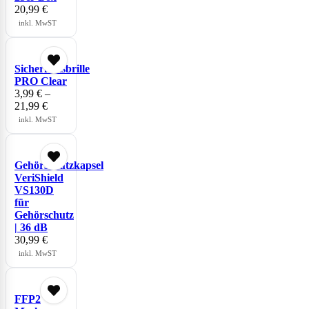
20,99
€
inkl. MwST
Sicherheitsbrille
PRO Clear
3,99
€
–
21,99
€
inkl. MwST
Gehörschutzkapsel
VeriShield
VS130D
für
Gehörschutz
| 36 dB
30,99
€
inkl. MwST
FFP2