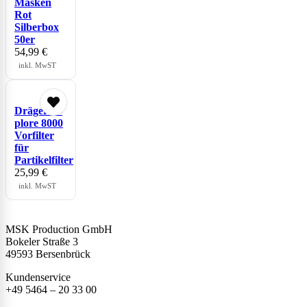
Masken
Rot
Silberbox
50er
54,99
€
inkl. MwST
Dräger X-
plore 8000
Vorfilter
für
Partikelfilter
25,99
€
inkl. MwST
MSK Production GmbH
Bokeler Straße 3
49593 Bersenbrück
Kundenservice
+49 5464 – 20 33 00