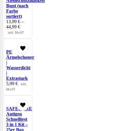
Atemschutzmasken
Bunt (nach
Farbe
sortiert)
13,99
€
–
44,99
€
inkl. MwST
PE
Ärmelschoner
|
Wasserdicht
|
Extrastark
5,99
€
inkl.
MwST
SAFECARE
Antigen
Schnelltest
3 in 1 Kit –
25er Box