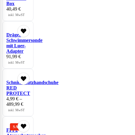
Box
40,49
€
inkl. MwST
Dräger
Schwimmersonde
mit Luer-
Adapter
91,99
€
inkl. MwST
Schnittschutzhandschuhe
RED
PROTECT
4,99
€
–
489,99
€
inkl. MwST
FFP2