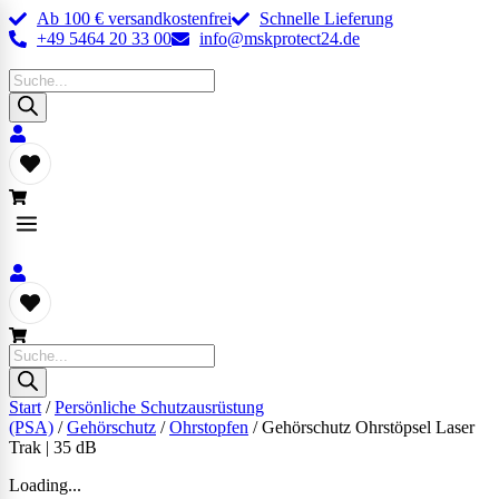
Ab 100 € versandkostenfrei
Schnelle Lieferung
+49 5464 20 33 00
info@mskprotect24.de
Products
search
Products
search
Start
/
Persönliche Schutzausrüstung
(PSA)
/
Gehörschutz
/
Ohrstopfen
/ Gehörschutz Ohrstöpsel Laser
Trak | 35 dB
Loading...