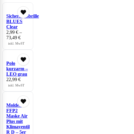
Sicherheitsbrille
BLUES
Clear
2,99
€
–
73,49
€
inkl. MwST
Polo
kurzarm –
LEO grau
22,99
€
inkl. MwST
Moldex
FFP2
Maske Air
Plus mit
Klimaventil
R D – 5er