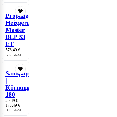
Propangas-
Heizgerät
Master
BLP 53
ET
576,49
€
inkl. MwST
Sandpapier
|
Körnung
180
20,49
€
–
173,49
€
inkl. MwST