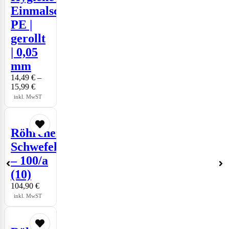
Einmalschürzen
PE |
gerollt
| 0,05
mm
14,49
€
–
15,99
€
inkl. MwST
Röhrchen
Schwefelwasserstoff
– 100/a
(10)
104,90
€
inkl. MwST