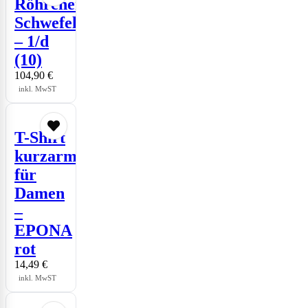
Röhrchen
Schwefelwasserstoff
– 1/d
(10)
104,90
€
inkl. MwST
T-Shirt
kurzarm
für
Damen
–
EPONA
rot
14,49
€
inkl. MwST