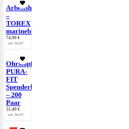
Arbeitshose
–
TOREX
marineblau/schwarz
74,99
€
inkl. MwST
Ohrstopfen
PURA-
FIT
Spenderbox
– 200
Paar
31,49
€
inkl. MwST