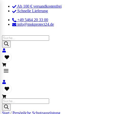
Ab 100 € versandkostenfrei
Schnelle Lieferung
+49 5464 20 33 00
info@mskprotect24.de
Products
search
Products
search
Start
/
Persönliche Schutzausrüstung