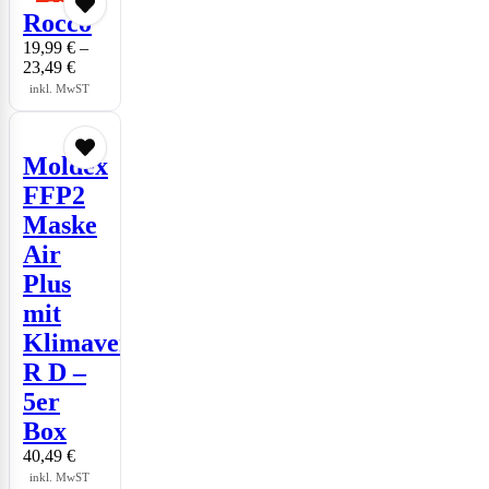
Rocco
19,99
€
–
23,49
€
inkl. MwST
Moldex
FFP2
Maske
Air
Plus
mit
Klimaventil
R D –
5er
Box
40,49
€
inkl. MwST