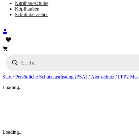
Nitrilhandschuhe
Kopfhauben
Schuhüberzieher
Products
search
Start
/
Persönliche Schutzausrüstung (PSA)
/
Atemschutz
/
FFP2 Mas
Loading...
Loading...