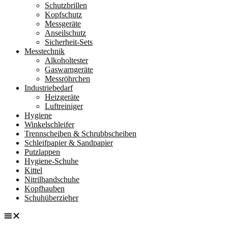
Schutzbrillen
Kopfschutz
Messgeräte
Anseilschutz
Sicherheit-Sets
Messtechnik
Alkoholtester
Gaswarngeräte
Messröhrchen
Industriebedarf
Heizgeräte
Luftreiniger
Hygiene
Winkelschleifer
Trennscheiben & Schrubbscheiben
Schleifpapier & Sandpapier
Putzlappen
Hygiene-Schuhe
Kittel
Nitrilhandschuhe
Kopfhauben
Schuhüberzieher