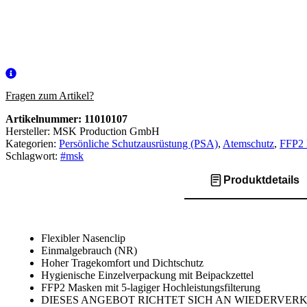
Fragen zum Artikel?
Artikelnummer:
11010107
Hersteller: MSK Production GmbH
Kategorien:
Persönliche Schutzausrüstung (PSA)
,
Atemschutz
,
FFP2
Schlagwort:
#msk
Produktdetails
Flexibler Nasenclip
Einmalgebrauch (NR)
Hoher Tragekomfort und Dichtschutz
Hygienische Einzelverpackung mit Beipackzettel
FFP2 Masken mit 5-lagiger Hochleistungsfilterung
DIESES ANGEBOT RICHTET SICH AN WIEDERVER