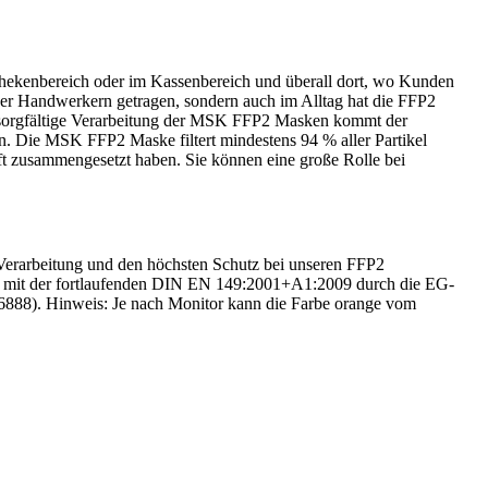
Thekenbereich oder im Kassenbereich und überall dort, wo Kunden
r Handwerkern getragen, sondern auch im Alltag hat die FFP2
e sorgfältige Verarbeitung der MSK FFP2 Masken kommt der
n. Die MSK FFP2 Maske filtert mindestens 94 % aller Partikel
Luft zusammengesetzt haben. Sie können eine große Rolle bei
 Verarbeitung und den höchsten Schutz bei unseren FFP2
rd mit der fortlaufenden DIN EN 149:2001+A1:2009 durch die EG-
6888). Hinweis: Je nach Monitor kann die Farbe orange vom