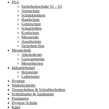
PSA
Sicherheitsschuhe S1 – S3
Atemschutz
Schutzkleidung
Handschutz
Gehörschutz
Schutzbrillen
Kopfschutz
Messgeräte
Anseilschutz
Sicherheit-Sets
Messtechnik
Alkoholtester
Gaswarngeräte
Messröhrchen
Industriebedarf
Heizgeräte
Luftreiniger
Hygiene
Winkelschleifer
Trennscheiben & Schrubbscheiben
Schleifpapier & Sandpapier
Putzlappen
Hygiene-Schuhe
Kittel