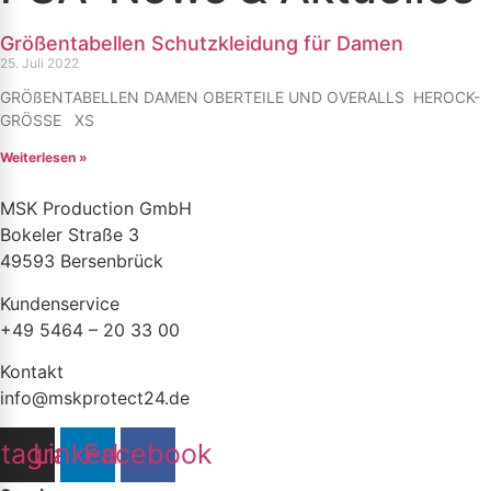
Größentabellen Schutzkleidung für Damen
25. Juli 2022
GRÖßENTABELLEN DAMEN OBERTEILE UND OVERALLS HEROCK-
GRÖSSE XS
Weiterlesen »
MSK Production GmbH
Bokeler Straße 3
49593 Bersenbrück
Kundenservice
+49 5464 – 20 33 00
Kontakt
info@mskprotect24.de
stagram
Linkedin
Facebook