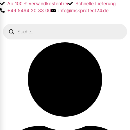
Ab 100 € versandkostenfrei
Schnelle Lieferung
+49 5464 20 33 00
info@mskprotect24.de
Products
search