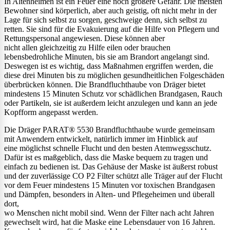
In Altenheimen ist ein Feuer eine noch größere Gefahr. Die meisten
Bewohner sind körperlich, aber auch geistig, oft nicht mehr in der
Lage für sich selbst zu sorgen, geschweige denn, sich selbst zu
retten. Sie sind für die Evakuierung auf die Hilfe von Pflegern und
Rettungspersonal angewiesen. Diese können aber
nicht allen gleichzeitig zu Hilfe eilen oder brauchen
lebensbedrohliche Minuten, bis sie am Brandort angelangt sind.
Deswegen ist es wichtig, dass Maßnahmen ergriffen werden, die
diese drei Minuten bis zu möglichen gesundheitlichen Folgeschäden
überbrücken können. Die Brandfluchthaube von Dräger bietet
mindestens 15 Minuten Schutz vor schädlichen Brandgasen, Rauch
oder Partikeln, sie ist außerdem leicht anzulegen und kann an jede
Kopfform angepasst werden.
Die Dräger PARAT® 5530 Brandfluchthaube wurde gemeinsam
mit Anwendern entwickelt, natürlich immer im Hinblick auf
eine möglichst schnelle Flucht und den besten Atemwegsschutz.
Dafür ist es maßgeblich, dass die Maske bequem zu tragen und
einfach zu bedienen ist. Das Gehäuse der Maske ist äußerst robust
und der zuverlässige CO P2 Filter schützt alle Träger auf der Flucht
vor dem Feuer mindestens 15 Minuten vor toxischen Brandgasen
und Dämpfen, besonders in Alten- und Pflegeheimen und überall
dort,
wo Menschen nicht mobil sind. Wenn der Filter nach acht Jahren
gewechselt wird, hat die Maske eine Lebensdauer von 16 Jahren.