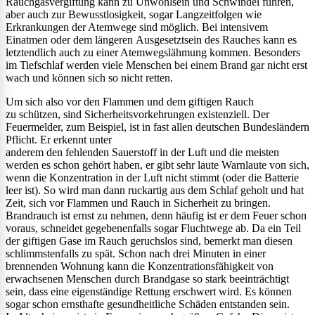
Rauchgasvergiftung kann zu Unwohlsein und Schwindel führen,
aber auch zur Bewusstlosigkeit, sogar Langzeitfolgen wie
Erkrankungen der Atemwege sind möglich. Bei intensivem
Einatmen oder dem längeren Ausgesetztsein des Rauches kann es
letztendlich auch zu einer Atemwegslähmung kommen. Besonders
im Tiefschlaf werden viele Menschen bei einem Brand gar nicht erst
wach und können sich so nicht retten.
Um sich also vor den Flammen und dem giftigen Rauch
zu schützen, sind Sicherheitsvorkehrungen existenziell. Der
Feuermelder, zum Beispiel, ist in fast allen deutschen Bundesländern
Pflicht. Er erkennt unter
anderem den fehlenden Sauerstoff in der Luft und die meisten
werden es schon gehört haben, er gibt sehr laute Warnlaute von sich,
wenn die Konzentration in der Luft nicht stimmt (oder die Batterie
leer ist). So wird man dann ruckartig aus dem Schlaf geholt und hat
Zeit, sich vor Flammen und Rauch in Sicherheit zu bringen.
Brandrauch ist ernst zu nehmen, denn häufig ist er dem Feuer schon
voraus, schneidet gegebenenfalls sogar Fluchtwege ab. Da ein Teil
der giftigen Gase im Rauch geruchslos sind, bemerkt man diesen
schlimmstenfalls zu spät. Schon nach drei Minuten in einer
brennenden Wohnung kann die Konzentrationsfähigkeit von
erwachsenen Menschen durch Brandgase so stark beeinträchtigt
sein, dass eine eigenständige Rettung erschwert wird. Es können
sogar schon ernsthafte gesundheitliche Schäden entstanden sein.