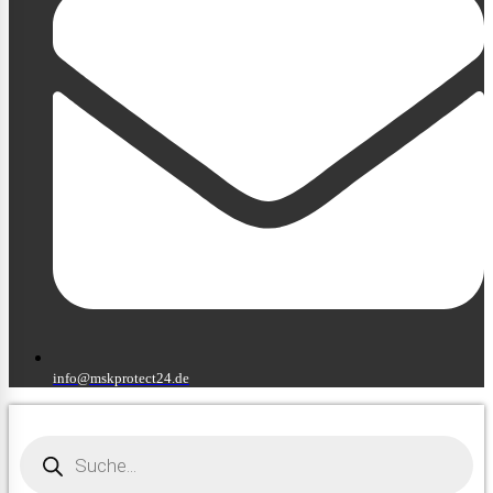
info@mskprotect24.de
Products
search