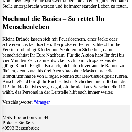
Kann also bequem für fast zwei Jahrzehnte an einer gut zugehbaren
Stelle untergebracht werden und ist immer startklar Leben zu retten.
Nochmal die Basics – So rettet Ihr
Menschenleben
Kleine Brände lassen sich mit Feuerlöschern, einer Jacke oder
schweren Decken löschen. Bei größeren Feuern schließt Ihr die
Fenster und bringt Kinder und Senioren in Sicherheit, dann
benachrichtigt Ihr Eure Nachbarn. Für die Aktion habt Ihr drei bis
vier Minuten Zeit, dann entwickelt sich nämlich spätestens der
giftige Rauch. Es gilt also auch, nicht durch verrauchte Räume zu
fliehen, denn zwei bis drei Atemzüge ohne Masken, wie die
Brandfluchthaube von Dräger, können zur Bewusstlosigkeit führen.
Anschließend bringt Ihr Euch selbst in Sicherheit und ruft dann die
112. Im Notfall ist es sogar egal, ob Ihr nicht aus Versehen die 110
wählt, das Personal in der Leitstelle hilft euch immer weiter.
Verschlagwortet
#draeger
MSK Production GmbH
Bokeler Straße 3
49593 Bersenbrück