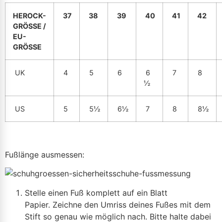
HEROCK-
37
38
39
40
41
42
GRÖSSE /
EU-
GRÖSSE
UK
4
5
6
6
7
8
½
US
5
5½
6½
7
8
8½
Fußlänge ausmessen:
Stelle einen Fuß komplett auf ein Blatt
Papier. Zeichne den Umriss deines Fußes mit dem
Stift so genau wie möglich nach. Bitte halte dabei