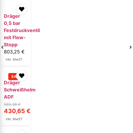
Dräger
0,5 bar
Festdruckventil
mit Flow-
Stopp
803,25
€
inkl. MwST
Dräger
Schweißhelm
ADF
589,38
€
430,65
€
inkl. MwST