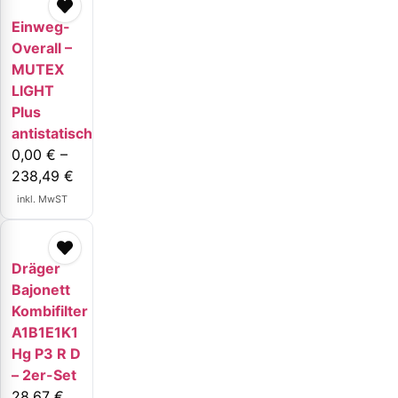
Einweg-
Overall –
MUTEX
LIGHT
Plus
antistatisch
0,00
€
–
238,49
€
inkl. MwST
Dräger
Bajonett
Kombifilter
A1B1E1K1
Hg P3 R D
– 2er-Set
28,67
€