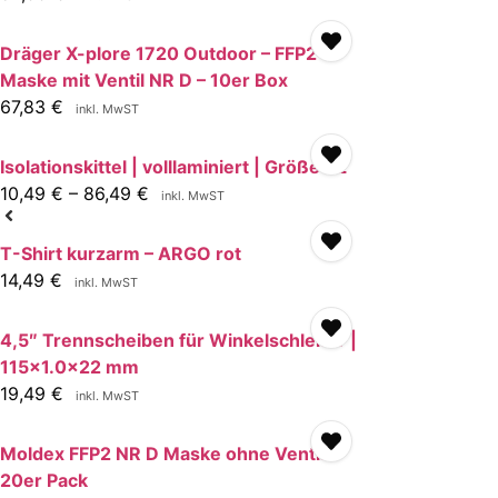
Dräger X-plore 1720 Outdoor – FFP2
Maske mit Ventil NR D – 10er Box
67,83
€
inkl. MwST
Isolationskittel | volllaminiert | Größe XL
10,49
€
–
86,49
€
inkl. MwST
T-Shirt kurzarm – ARGO rot
14,49
€
inkl. MwST
4,5″ Trennscheiben für Winkelschleifer |
115×1.0x22 mm
19,49
€
inkl. MwST
Moldex FFP2 NR D Maske ohne Ventil –
20er Pack