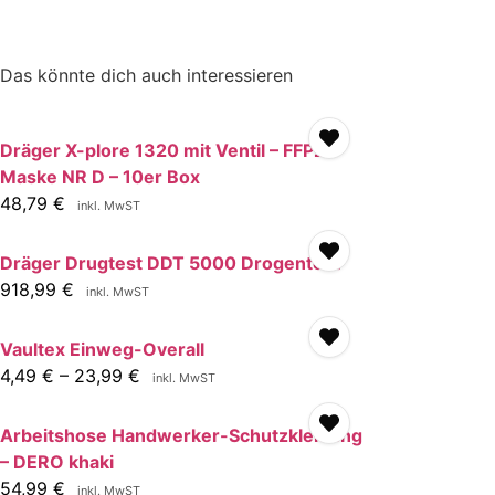
Das könnte dich auch interessieren
Dräger X-plore 1320 mit Ventil – FFP2
Maske NR D – 10er Box
48,79
€
inkl. MwST
Dräger Drugtest DDT 5000 Drogentest
918,99
€
inkl. MwST
Vaultex Einweg-Overall
4,49
€
–
23,99
€
inkl. MwST
Arbeitshose Handwerker-Schutzkleidung
– DERO khaki
54,99
€
inkl. MwST