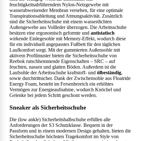
feuchtigkeitsabführendem Nylon-Netzgewebe mit
wasserabweisender Membran versehen, für eine optimale
Transpirationsableitung und Atmungsaktivität. Zusätzlich
sind die Sicherheitsschuhe mit einem wasserdichten
Außengewebe aus Vollleder überzogen. Die Arbeitsschuhe
besitzen eine ergonomisch geformte und
antistatisch
wirkende Einlegesohle mit Memory-Effekt, wodurch diese
für ein individuell angepasstes Fußbett für den täglichen
Laufkomfort sorgt. Mit der gummierten Außensohle mit
aktivem Profilmuster bieten die Sicherheitsschuhe von
Reebok rutschhemmende Eigenschaften – SRC – auf
feuchten, nassen und glatten Böden. Außerdem ist die
Laufsohle der Arbeitsschuhe kraftstoff- und
ölbeständig
,
sowie durchtrittsicher. Dank der Zwischensohle aus Floatride
Energy Foam, besteht im Fersenbereich ein erhöhtes
Vermögen zur Energieaufnahme, wodurch Knöchel und
Gelenke bei jedem Schritt geschont werden.
Sneaker als Sicherheitsschuhe
Die (low ankle) Sicherheitshalbschuhe erfüllen alle
Anforderungen der S3 Schutzklasse. Bequem in der
Passform und in einem modernen Design gehalten, bieten die
Sicherheitsschuhe höchsten Tragekomfort im Style von