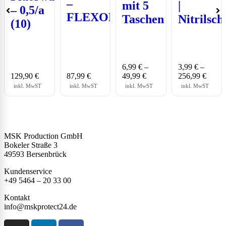
–
mit 5
|
– 0,5/a
FLEXOR
Taschen
Nitrilsc
(10)
6,99
€
–
3,99
€
–
129,90
€
87,99
€
49,99
€
256,99
€
inkl. MwST
inkl. MwST
inkl. MwST
inkl. MwST
MSK Production GmbH
Bokeler Straße 3
49593 Bersenbrück
Kundenservice
+49 5464 – 20 33 00
Kontakt
info@mskprotect24.de