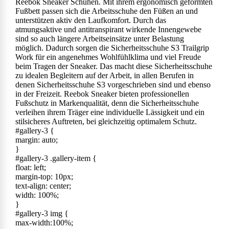
Reebok Sneaker Schuhen. Mit ihrem ergonomisch geformten
Fußbett passen sich die Arbeitsschuhe den Füßen an und
unterstützen aktiv den Laufkomfort. Durch das
atmungsaktive und antitranspirant wirkende Innengewebe
sind so auch längere Arbeitseinsätze unter Belastung
möglich. Dadurch sorgen die Sicherheitsschuhe S3 Trailgrip
Work für ein angenehmes Wohlfühlklima und viel Freude
beim Tragen der Sneaker. Das macht diese Sicherheitsschuhe
zu idealen Begleitern auf der Arbeit, in allen Berufen in
denen Sicherheitsschuhe S3 vorgeschrieben sind und ebenso
in der Freizeit. Reebok Sneaker bieten professionellen
Fußschutz in Markenqualität, denn die Sicherheitsschuhe
verleihen ihrem Träger eine individuelle Lässigkeit und ein
stilsicheres Auftreten, bei gleichzeitig optimalem Schutz.
#gallery-3 {
margin: auto;
}
#gallery-3 .gallery-item {
float: left;
margin-top: 10px;
text-align: center;
width: 100%;
}
#gallery-3 img {
max-width:100%;