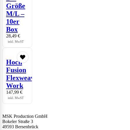
Größe
M/L –
10er
Box
28,49
€
inkl. MwST
Hoch
Fusion
Flexweave
Work
147,99
€
inkl. MwST
MSK Production GmbH
Bokeler Straße 3
49593 Bersenbrück