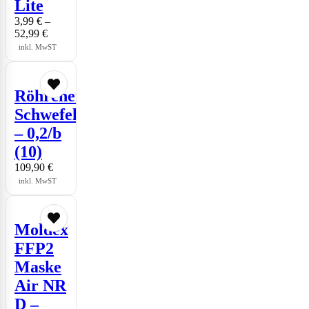
Lite
3,99
€
–
52,99
€
inkl. MwST
Röhrchen
Schwefelwasserstoff
– 0,2/b
(10)
109,90
€
inkl. MwST
Moldex
FFP2
Maske
Air NR
D –