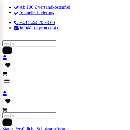
Ab 100 € versandkostenfrei
Schnelle Lieferung
+49 5464 20 33 00
info@mskprotect24.de
Products
search
Products
search
Start
/
Persönliche Schutzausrüstung