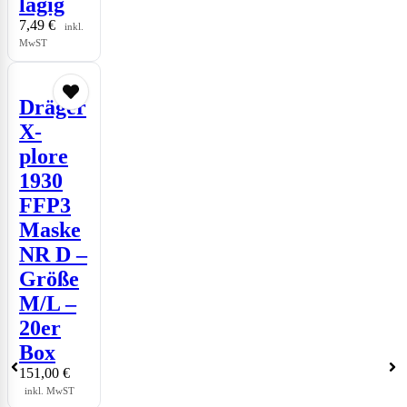
lagig
7,49
€
inkl.
MwST
Dräger
X-
plore
1930
FFP3
Maske
NR D –
Größe
M/L –
20er
Box
151,00
€
inkl. MwST