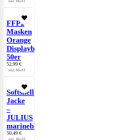
inkl. MwST
FFP2
Masken
Orange
Displaybox
50er
52,99
€
inkl. MwST
Softshell
Jacke
–
JULIUS
marineblau
50,49
€
inkl. MwST