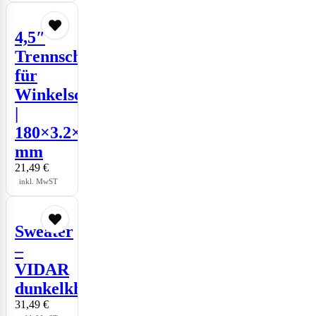
4,5″
Trennscheiben
für
Winkelschleifer
|
180×3.2×22
mm
21,49
€
inkl. MwST
Sweater
–
VIDAR
dunkelkhaki
31,49
€