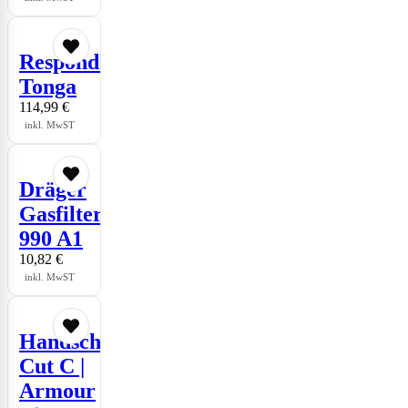
Responder
Tonga
114,99
€
inkl. MwST
Dräger
Gasfilter
990 A1
10,82
€
inkl. MwST
Handschuhe
Cut C |
Armour