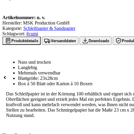
Artikelnummer:
n. v.
Hersteller: MSK Production GmbH
Kategorie:
Schleifpapier & Sandpapier
Schlagwort:
#cumi
Produktdetails
Versanddaten
Downloads
Produk
Nass und trocken
Langlebig
Mehrmals verwendbar
Blattgröße: 23x28cm
Box á 50 Blatt oder Karton á 10 Boxen
Das Schleifpapier ist in der Körnung 100 erhältlich und eignet sich
Oberflächen geeignet und erzielt jedes Mal ein perfektes Ergebnis. 
kraftvoll und kann mehrfach verwendet werden, was Ihnen nicht nur 
Stellen zu bearbeiten. Das Schmirgelpapier hat die Maße 23 cm x 28 
Nutzung stand.