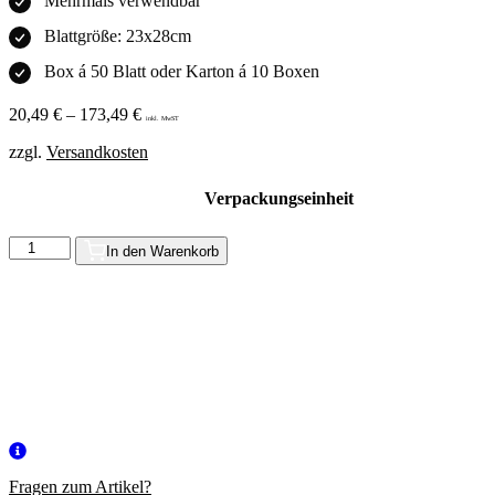
Mehrmals verwendbar
Blattgröße: 23x28cm
Box á 50 Blatt oder Karton á 10 Boxen
20,49
€
–
173,49
€
inkl. MwST
zzgl.
Versandkosten
Verpackungseinheit
Schleifpapier
In den Warenkorb
|
Körnung
100
Menge
Fragen zum Artikel?