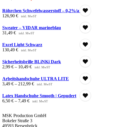
Preis
Preis
war:
ist:
Röhrchen Schwefelwasserstoff – 0,2%/a (10)
1.130,93 €950,36 €
950,36 €798,62 €.
126,90
€
inkl. MwST
Sweater – VIDAR marineblau
31,49
€
inkl. MwST
Excel Light Schwarz
130,49
€
inkl. MwST
Sicherheitsbrille BLiNKi Dark
2,99
€
–
10,49
€
inkl. MwST
Arbeitshandschuhe ULTRA LITE
3,49
€
–
212,99
€
inkl. MwST
Latex Handschuhe Smooth | Gepudert
6,50
€
–
7,49
€
inkl. MwST
MSK Production GmbH
Bokeler Straße 3
49593 Bersenbrück