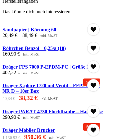
Herstellerangaben
Das könnte dich auch interessieren
Sandpapier | Körnung 60
20,49
€
–
88,49
€
inkl. MwST
Röhrchen Benzol – 0,25/a (10)
169,90
€
inkl. MwST
Dräger FPS 7000 P-EPDM-PC | Größe M
402,22
€
inkl. MwST
Dräger X-plore 1720 mit Ventil – FFP2 Maske
NR D – 10er Box
Ursprünglicher
Aktueller
38,32
€
40,34
€
inkl. MwST
Preis
Preis
war:
ist:
Dräger PARAT 4730 Fluchthaube – Hard Case
40,34 €33,90 €
38,32 €32,20 €.
290,90
€
inkl. MwST
Dräger Mobiler Drucker
Ursprünglicher
Aktueller
950,36
€
1.130,93
€
inkl. MwST