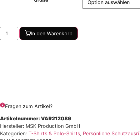
Größe
Polo
In den Warenkorb
kurzarm
-
LEVI
dunkelgrau
Menge
Fragen zum Artikel?
Artikelnummer:
VAR212089
Hersteller: MSK Production GmbH
Kategorien:
T-Shirts & Polo-Shirts
,
Persönliche Schutzausr