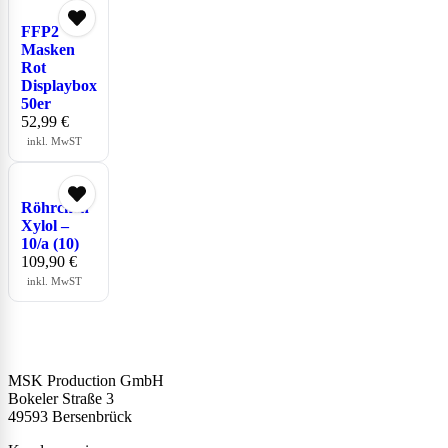
FFP2
Masken
Rot
Displaybox
50er
52,99
€
inkl. MwST
Röhrchen
Xylol –
10/a (10)
109,90
€
inkl. MwST
MSK Production GmbH
Bokeler Straße 3
49593 Bersenbrück