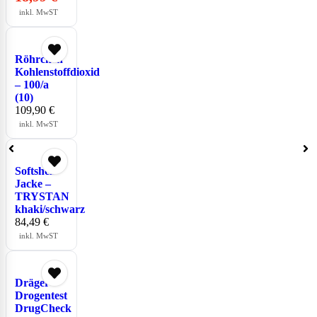
inkl. MwST
Röhrchen
Kohlenstoffdioxid
– 100/a
(10)
109,90
€
inkl. MwST
Softshell
Jacke –
TRYSTAN
khaki/schwarz
84,49
€
inkl. MwST
Dräger
Drogentest
DrugCheck