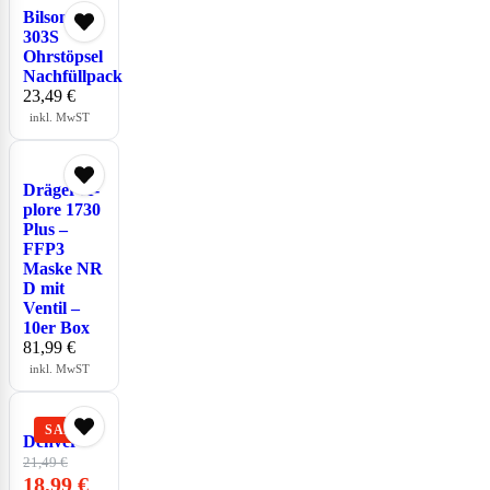
Bilsom
303S
Ohrstöpsel
Nachfüllpack
23,49
€
inkl. MwST
Dräger X-
plore 1730
Plus –
FFP3
Maske NR
D mit
Ventil –
10er Box
81,99
€
inkl. MwST
Denver
21,49
€
18,99
€