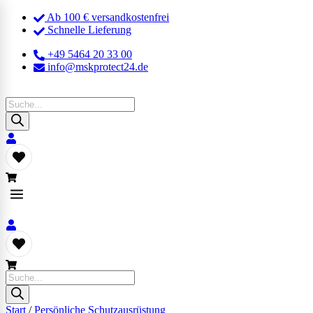
Ab 100 € versandkostenfrei
Schnelle Lieferung
+49 5464 20 33 00
info@mskprotect24.de
Products
search
Products
search
Start
/
Persönliche Schutzausrüstung