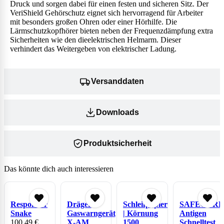
Druck und sorgen dabei für einen festen und sicheren Sitz. Der
VeriShield Gehörschutz eignet sich hervorragend für Arbeiter
mit besonders großen Ohren oder einer Hörhilfe. Die
Lärmschutzkopfhörer bieten neben der Frequenzdämpfung extra
Sicherheiten wie den dieelektrischen Helmarm. Dieser
verhindert das Weitergeben von elektrischer Ladung.
Versanddaten
Downloads
Produktsicherheit
Das könnte dich auch interessieren
Responder
Dräger
Schleifpapier
SAFECARE
Snake
Gaswarngerät
| Körnung
Antigen
100,49
€
X-AM
1500
Schnelltest