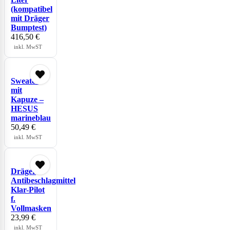
(kompatibel
mit Dräger
Bumptest)
416,50
€
inkl. MwST
Sweater
mit
Kapuze –
HESUS
marineblau
50,49
€
inkl. MwST
Dräger
Antibeschlagmittel
Klar-Pilot
f.
Vollmasken
23,99
€
inkl. MwST