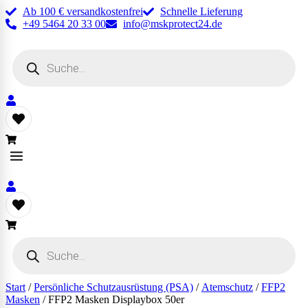
Ab 100 € versandkostenfrei
Schnelle Lieferung
+49 5464 20 33 00
info@mskprotect24.de
Products
search
Products
search
Start
/
Persönliche Schutzausrüstung (PSA)
/
Atemschutz
/
FFP2
Masken
/ FFP2 Masken Displaybox 50er