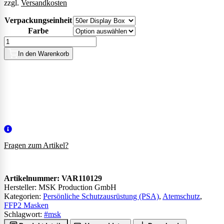
zzgl.
Versandkosten
Verpackungseinheit
Farbe
FFP2
Masken
In den Warenkorb
Displaybox
50er
Menge
Fragen zum Artikel?
Artikelnummer:
VAR110129
Hersteller: MSK Production GmbH
Kategorien:
Persönliche Schutzausrüstung (PSA)
,
Atemschutz
,
FFP2 Masken
Schlagwort:
#msk