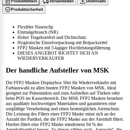
Produktdetails
Versanddaten
Downloads
Produktsicherheit
Flexibler Nasenclip
Einmalgebrauch (NR)
Hoher Tragekomfort und Dichtschutz
Hygienische Einzelverpackung mit Beipackzettel
FFP2 Masken mit 5-lagiger Hochleistungsfilterung
DIESES ANGEBOT RICHTET SICH AN
WIEDERVERKÄUFER
Der handliche Aufsteller von MSK
Die FFP2 Masken Displaybox 50er für Wiederverkäufer mit
Farbauswahl zu allen bunten FFP2 Masken von MSK. Ideal
geeignet zur Präsentation und zum Aufstellen auf Theken oder
beim POS im Kassenbereich. Die MSK FFP2 Masken bestehen
aus qualitativ hochwertigen Materialien und garantieren eine
sorgfältige Verarbeitung und einen bestmöglichen Atemschutz.
Die Leistung des Filters einer FFP2 Maske misst sich an der
Anzahl der Partikel, die die FFP2 Maske aus der Atemluft filtert.
Hierbei filtert eine FFP2 Maske mindestens 94 % der
Atemluftpartikel heraus. Zu diesen zählen auch „Aerosole“, die