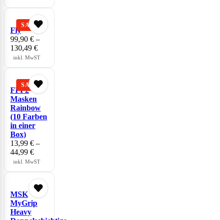
Fly
99,90
€
–
130,49
€
inkl. MwST
FFP2
Masken
Rainbow
(10 Farben
in einer
Box)
13,99
€
–
44,99
€
inkl. MwST
MSK
MyGrip
Heavy