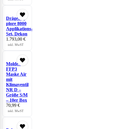
Dräger x-
plore 8000
Applikations-
Set, Dekon
1.793,00
€
inkl. MwST
Moldex
FFP3
Maske Air
mit
Klimaventil
NR D –
Größe S/M
– 10er Box
70,99
€
inkl. MwST