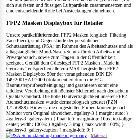
sich aus festen und flüssigen Luftpartikeln zusammensetzen und
eine entscheidende Rolle bei Ansteckungen einnehmen.
FFP2 Masken Displaybox für Retailer
Unsere partikelfiltrierenden FFP2 Masken (englisch: Filtering
Face Piece), sind Gegenstände der persönlichen
Schutzausrüstung (PSA) im Rahmen des Arbeitsschutzes und als
alltagstauglicher Mund-Nasen-Schutz für den Arbeits- und
Privatgebrauch, sowie zum Tragen in der Öffentlichkeit
geeignet. Gemäß dem Gütesiegel FFP2 Masken „Made in
Germany” entsprechen alle von MSK hergestellten FFP2
Masken Displaybox 50er der vorangehenden DIN EN
149:2001+A1:2009 (dokumentiert durch die EG-
Baumusterprüfbescheinigung) und garantieren somit eine
tadellose Verarbeitung mit höchster Sicherheit nach deutschem
Qualitätsstandard. Die hohe Hautverträglichkeit unserer FFP2
Atemschutzmasken wurde dermatologisch getestet (PZN
17556888). Hinweis: die dargestellten Farben können je nach
Monitor vom Original abweichen. #gallery-3 { margin: auto; }
#gallery-3 .gallery-item { float: left; margin-top: 10px; text-align:
center; width: 100%; } #gallery-3 img { max-width:100%; }
#gallery-3 .gallery-caption { margin-left: 0; }
Material