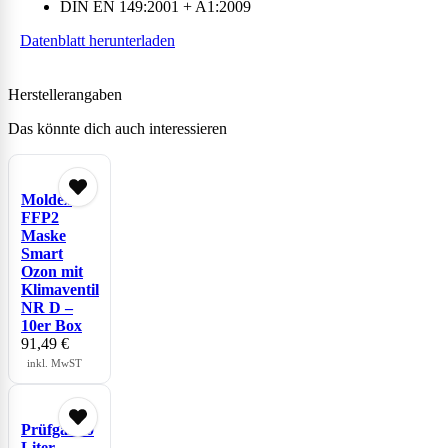
DIN EN 149:2001 + A1:2009
Datenblatt herunterladen
Herstellerangaben
Das könnte dich auch interessieren
Moldex
FFP2
Maske
Smart
Ozon mit
Klimaventil
NR D –
10er Box
91,49
€
inkl. MwST
Prüfgas 60
Liter