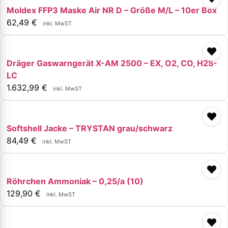
Moldex FFP3 Maske Air NR D – Größe M/L – 10er Box
62,49
€
inkl. MwST
Dräger Gaswarngerät X-AM 2500 – EX, O2, CO, H2S-
LC
1.632,99
€
inkl. MwST
Softshell Jacke – TRYSTAN grau/schwarz
84,49
€
inkl. MwST
Röhrchen Ammoniak – 0,25/a (10)
129,90
€
inkl. MwST