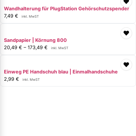
Wandhalterung für PlugStation Gehörschutzspender
7,49
€
inkl. MwST
Sandpapier | Körnung 800
20,49
€
–
173,49
€
inkl. MwST
Einweg PE Handschuh blau | Einmalhandschuhe
2,99
€
inkl. MwST