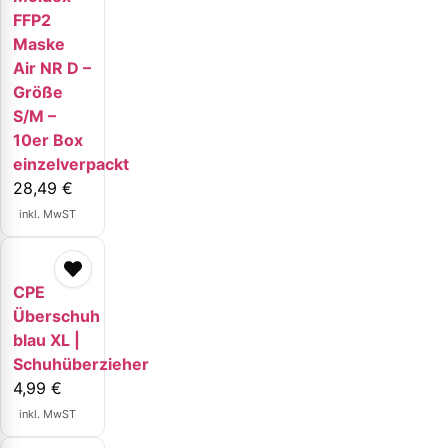
FFP2
Maske
Air NR D –
Größe
S/M –
10er Box
einzelverpackt
28,49
€
inkl. MwST
CPE
Überschuh
blau XL |
Schuhüberzieher
4,99
€
inkl. MwST