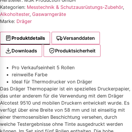
Hersteller: MSK Production GmbH
Kategorien:
Messtechnik & Schutzausrüstungs-Zubehör
,
Alkoholtester
,
Gaswarngeräte
Marke:
Dräger
Produktdetails
Versanddaten
Downloads
Produktsicherheit
Pro Verkaufseinheit 5 Rollen
reinweiße Farbe
Ideal für Thermodrucker von Dräger
Das Dräger Thermopapier ist ein spezielles Druckerpapier,
das unter anderem für die Verwendung mit dem Dräger
Alcotest 9510 und mobilen Druckern entwickelt wurde. Es
verfügt über eine Breite von 58 mm und ist einseitig mit
einer thermosensiblen Beschichtung versehen, durch
welche Testergebnisse ohne Tinte ausgedruckt werden
können. Im Set sind fünf Rollen enthalten. Die hohe