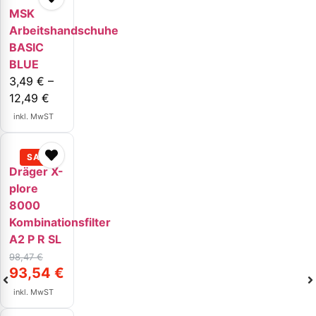
MSK
Arbeitshandschuhe
BASIC
BLUE
3,49
€
–
12,49
€
inkl. MwST
Dräger X-
plore
8000
Kombinationsfilter
A2 P R SL
98,47
€
93,54
€
inkl. MwST