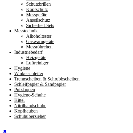
Schutzbrillen
Kopfschutz
Messgeräte
Anseilschutz
Sicherheit-Sets
Messtechnik
Alkoholtester
Gaswarngeräte
Messröhrchen
Industriebedarf
Heizgeräte
Luftreiniger
Hygiene
Winkelschleifer
Trennscheiben & Schrubbscheiben
Schleifpapier & Sandpapier
Putzlappen
Hygiene-Schuhe
Kittel
Nitrilhandschuhe
Kopfhauben
Schuhüberzieher