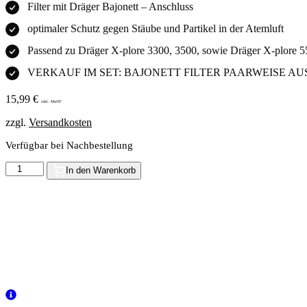
Filter mit Dräger Bajonett – Anschluss
optimaler Schutz gegen Stäube und Partikel in der Atemluft
Passend zu Dräger X-plore 3300, 3500, sowie Dräger X-plore 
VERKAUF IM SET: BAJONETT FILTER PAARWEISE 
15,99
€
inkl. MwST
zzgl.
Versandkosten
Verfügbar bei Nachbestellung
Dräger
In den Warenkorb
Bajonett
Partikelfilter
P3
R
-
2er-
Set
Menge