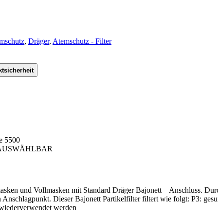
mschutz
,
Dräger
,
Atemschutz - Filter
tsicherheit
re 5500
E AUSWÄHLBAR
bmasken und Vollmasken mit Standard Dräger Bajonett – Anschluss. Dur
Anschlagpunkt. Dieser Bajonett Partikelfilter filtert wie folgt: P3: ges
f wiederverwendet werden