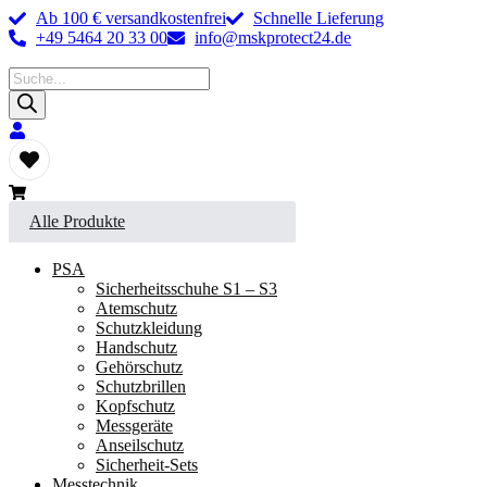
Ab 100 € versandkostenfrei
Schnelle Lieferung
+49 5464 20 33 00
info@mskprotect24.de
Products
search
Alle Produkte
PSA
Sicherheitsschuhe S1 – S3
Atemschutz
Schutzkleidung
Handschutz
Gehörschutz
Schutzbrillen
Kopfschutz
Messgeräte
Anseilschutz
Sicherheit-Sets
Messtechnik