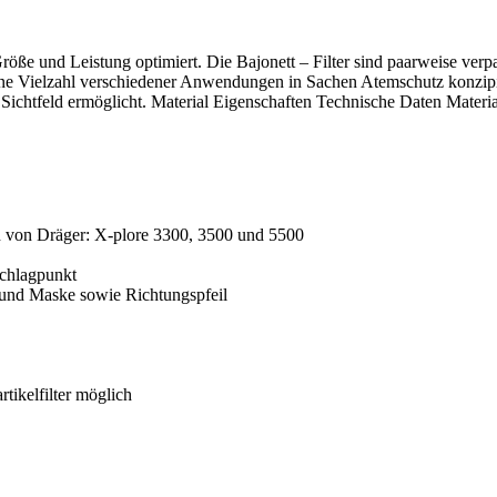
 Größe und Leistung optimiert. Die Bajonett – Filter sind paarweise ver
ine Vielzahl verschiedener Anwendungen in Sachen Atemschutz konzipiert
Sichtfeld ermöglicht.
Material
Eigenschaften
Technische Daten
Materia
en von Dräger: X-plore 3300, 3500 und 5500
schlagpunkt
 und Maske sowie Richtungspfeil
tikelfilter möglich