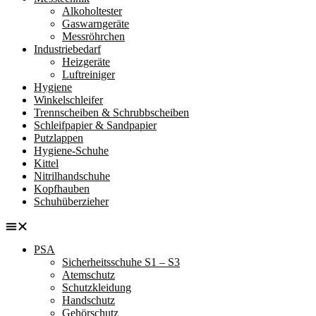
Alkoholtester
Gaswarngeräte
Messröhrchen
Industriebedarf
Heizgeräte
Luftreiniger
Hygiene
Winkelschleifer
Trennscheiben & Schrubbscheiben
Schleifpapier & Sandpapier
Putzlappen
Hygiene-Schuhe
Kittel
Nitrilhandschuhe
Kopfhauben
Schuhüberzieher
PSA
Sicherheitsschuhe S1 – S3
Atemschutz
Schutzkleidung
Handschutz
Gehörschutz