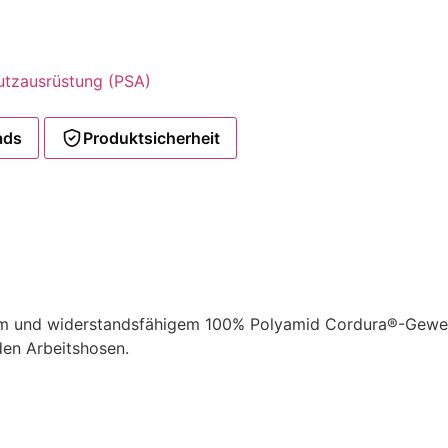
utzausrüstung (PSA)
ads
Produktsicherheit
m und widerstandsfähigem 100% Polyamid Cordura®-Gewebe 
 den Arbeitshosen.