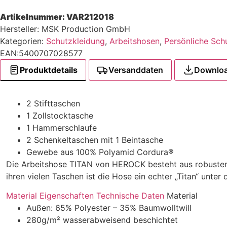
Artikelnummer:
VAR212018
Hersteller: MSK Production GmbH
Kategorien:
Schutzkleidung
,
Arbeitshosen
,
Persönliche Sch
EAN:5400707028577
Produktdetails
Versanddaten
Downlo
2 Stifttaschen
1 Zollstocktasche
1 Hammerschlaufe
2 Schenkeltaschen mit 1 Beintasche
Gewebe aus 100% Polyamid Cordura®
Die Arbeitshose TITAN von HEROCK besteht aus robuste
ihren vielen Taschen ist die Hose ein echter „Titan“ unter
Material
Eigenschaften
Technische Daten
Material
Außen: 65% Polyester – 35% Baumwolltwill
280g/m² wasserabweisend beschichtet