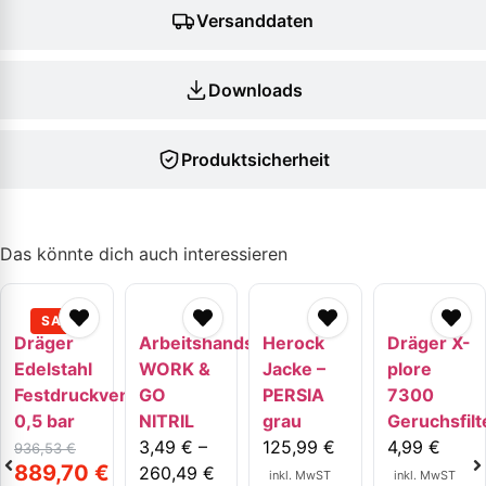
Versanddaten
Downloads
Produktsicherheit
Das könnte dich auch interessieren
Dräger
Arbeitshandschuhe
Herock
Dräger X-
Edelstahl
WORK &
Jacke –
plore
Festdruckventil
GO
PERSIA
7300
0,5 bar
NITRIL
grau
Geruchsfilt
3,49
€
–
125,99
€
4,99
€
936,53
€
889,70
€
260,49
€
inkl. MwST
inkl. MwST