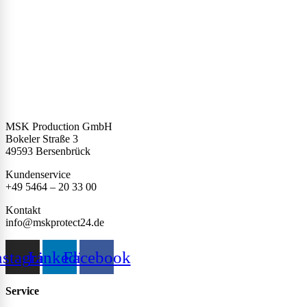
MSK Production GmbH
Bokeler Straße 3
49593 Bersenbrück
Kundenservice
+49 5464 – 20 33 00
Kontakt
info@mskprotect24.de
nstagram
Linkedin
Facebook
Service