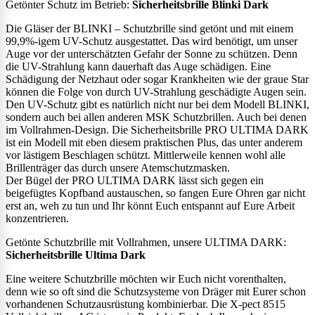
Getönter Schutz im Betrieb:
Sicherheitsbrille Blinki Dark
Die Gläser der BLINKI – Schutzbrille sind getönt und mit einem
99,9%-igem UV-Schutz ausgestattet. Das wird benötigt, um unser
Auge vor der unterschätzten Gefahr der Sonne zu schützen. Denn
die UV-Strahlung kann dauerhaft das Auge schädigen. Eine
Schädigung der Netzhaut oder sogar Krankheiten wie der graue Star
können die Folge von durch UV-Strahlung geschädigte Augen sein.
Den UV-Schutz gibt es natürlich nicht nur bei dem Modell BLINKI,
sondern auch bei allen anderen MSK Schutzbrillen. Auch bei denen
im Vollrahmen-Design. Die Sicherheitsbrille PRO ULTIMA DARK
ist ein Modell mit eben diesem praktischen Plus, das unter anderem
vor lästigem Beschlagen schützt. Mittlerweile kennen wohl alle
Brillenträger das durch unsere Atemschutzmasken.
Der Bügel der PRO ULTIMA DARK lässt sich gegen ein
beigefügtes Kopfband austauschen, so fangen Eure Ohren gar nicht
erst an, weh zu tun und Ihr könnt Euch entspannt auf Eure Arbeit
konzentrieren.
Getönte Schutzbrille mit Vollrahmen, unsere ULTIMA DARK:
Sicherheitsbrille Ultima Dark
Eine weitere Schutzbrille möchten wir Euch nicht vorenthalten,
denn wie so oft sind die Schutzsysteme von Dräger mit Eurer schon
vorhandenen Schutzausrüstung kombinierbar. Die X-pect 8515