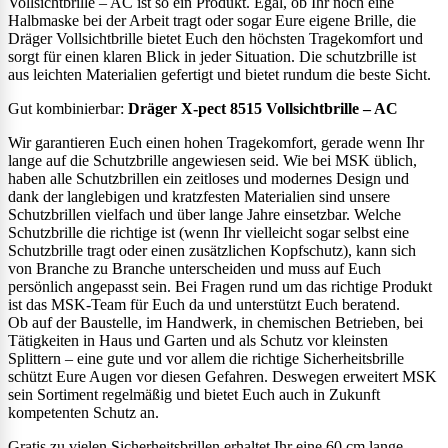
Vollsichtbrille – AC ist so ein Produkt. Egal, ob Ihr noch eine
Halbmaske bei der Arbeit tragt oder sogar Eure eigene Brille, die
Dräger Vollsichtbrille bietet Euch den höchsten Tragekomfort und
sorgt für einen klaren Blick in jeder Situation. Die schutzbrille ist
aus leichten Materialien gefertigt und bietet rundum die beste Sicht.
Gut kombinierbar:
Dräger X-pect 8515 Vollsichtbrille – AC
Wir garantieren Euch einen hohen Tragekomfort, gerade wenn Ihr
lange auf die Schutzbrille angewiesen seid. Wie bei MSK üblich,
haben alle Schutzbrillen ein zeitloses und modernes Design und
dank der langlebigen und kratzfesten Materialien sind unsere
Schutzbrillen vielfach und über lange Jahre einsetzbar. Welche
Schutzbrille die richtige ist (wenn Ihr vielleicht sogar selbst eine
Schutzbrille tragt oder einen zusätzlichen Kopfschutz), kann sich
von Branche zu Branche unterscheiden und muss auf Euch
persönlich angepasst sein. Bei Fragen rund um das richtige Produkt
ist das MSK-Team für Euch da und unterstützt Euch beratend.
Ob auf der Baustelle, im Handwerk, in chemischen Betrieben, bei
Tätigkeiten in Haus und Garten und als Schutz vor kleinsten
Splittern – eine gute und vor allem die richtige Sicherheitsbrille
schützt Eure Augen vor diesen Gefahren. Deswegen erweitert MSK
sein Sortiment regelmäßig und bietet Euch auch in Zukunft
kompetenten Schutz an.
Gratis zu vielen Sicherheitsbrillen erhaltet Ihr eine 60 cm lange