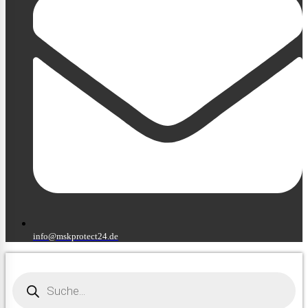
info@mskprotect24.de
Products
search