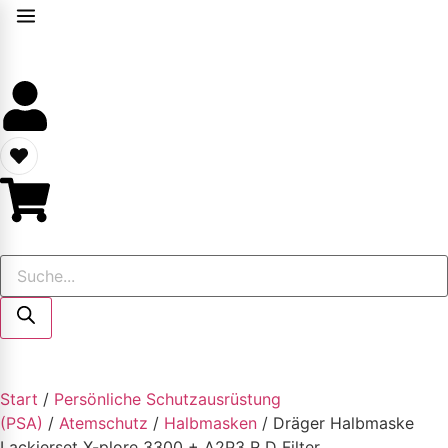
Start
/
Persönliche Schutzausrüstung
(PSA)
/
Atemschutz
/
Halbmasken
/ Dräger Halbmaske
Lackierset X-plore 3300 + A2P3 R D Filter