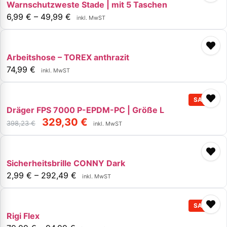
Warnschutzweste Stade | mit 5 Taschen
6,99
€
–
49,99
€
inkl. MwST
Arbeitshose – TOREX anthrazit
74,99
€
inkl. MwST
Dräger FPS 7000 P-EPDM-PC | Größe L
329,30
€
398,23
€
inkl. MwST
Sicherheitsbrille CONNY Dark
2,99
€
–
292,49
€
inkl. MwST
Rigi Flex