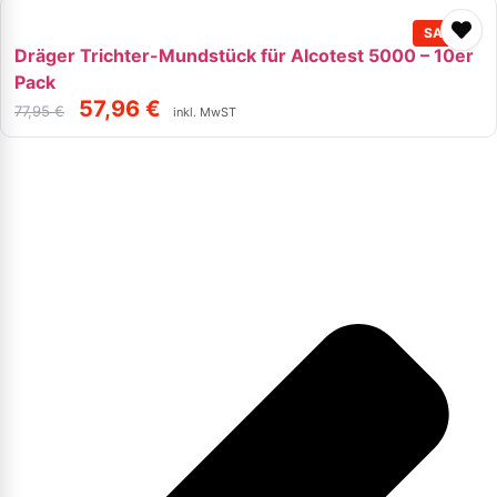
Dräger Trichter-Mundstück für Alcotest 5000 – 10er
Pack
57,96
€
77,95
€
inkl. MwST