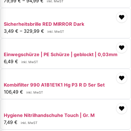
79,99
€
–
94,99
€
inkl. MwST
Sicherheitsbrille RED MIRROR Dark
3,49
€
–
329,99
€
inkl. MwST
Einwegschürze | PE Schürze | geblockt | 0,03mm
6,49
€
inkl. MwST
Kombifilter 990 A1B1E1K1 Hg P3 R D 5er Set
106,49
€
inkl. MwST
Hygiene Nitrilhandschuhe Touch | Gr. M
7,49
€
inkl. MwST